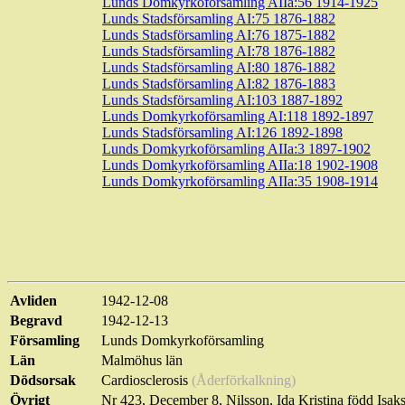
Lunds Domkyrkoförsamling AIIa:56 1914-1925
Lunds Stadsförsamling AI:75 1876-1882
Lunds Stadsförsamling AI:76 1875-1882
Lunds Stadsförsamling AI:78 1876-1882
Lunds Stadsförsamling AI:80 1876-1882
Lunds Stadsförsamling AI:82 1876-1883
Lunds Stadsförsamling AI:103 1887-1892
Lunds Domkyrkoförsamling AI:118 1892-1897
Lunds Stadsförsamling AI:126 1892-1898
Lunds Domkyrkoförsamling AIIa:3 1897-1902
Lunds Domkyrkoförsamling AIIa:18 1902-1908
Lunds Domkyrkoförsamling AIIa:35 1908-1914
Avliden
1942-12-08
Begravd
1942-12-13
Församling
Lunds Domkyrkoförsamling
Län
Malmöhus län
Dödsorsak
Cardiosclerosis
(Åderförkalkning)
Övrigt
Nr 423,
December
8, Nilsson, Ida Kristina född Isa