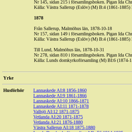
Nr 145, sidan 215 i församlingsboken. Pigan Ida Chri
Källa: Västra
Sallerup
(Eslöv) (M) B:4 (1861-1885)
1878
Från
Sallerup
, Malmöhus län, 1878-10-18
Nr 157, sidan 149 i församlingsboken. Pigan Ida Chri
Källa: Västra
Sallerup
(Eslöv) (M) B:4 (1861-1885)
Till Lund, Malmöhus län, 1878-10-31
Nr 278, sidan 810 i församlingsboken. Pigan Ida Chri
Källa: Lunds domkyrkoförsamling (M) BI:6 (1874-
Yrke
Husförhör
Lannaskede AI:8 1856-1860
Lannaskede AI:9 1861-1866
Lannaskede AI:10 1866-1871
Lannaskede AI:11 1871-1878
Vallsjö AI:12 1871-1875
Vetlanda AI:20 1871-1875
Vetlanda AI:21 1876-1880
Västra Sallerup AI:18 1875-1880