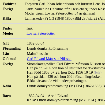
Faddrar
Torparen Carl Johan Johannisson och hustrun Lena Jo
Övrigt
Oäkta barnet Ida Christina från
Hessleberg
under
Ros
Moder pigan Lovisa Petersdotter, 34 år gammal.
Källa
Lannaskede
(F) C:3 (
1848-1860
) Bild 23 /
sid
22 (AI
Fader
Isak
Moder
Lovisa Petersdotter
Gift
1882-03-04
Församling
Lunds domkyrkoförsamling
Län
Malmöhus
län
Gift med
Carl Edvard Månsson Nilsson
Övrigt
Skomakaregesällen
Carl Edvard Månsson Nilsson och 
Han på nr 320A och hon på Institutet för dövstumma
Han född 1858-07-28, hon född 1856-10-19
(fel?)
Han på sidan 439 och hon 692 i församlingsboken.
Båda närvarande vid hindersprövningen.
Källa
Lunds domkyrkoförsamling (M) EI:4 (1862-1883) B
Barn
1882-04-04 – Arvid Edvard
Källa: Lunds domkyrkoförsamling (M) CI:14 (188