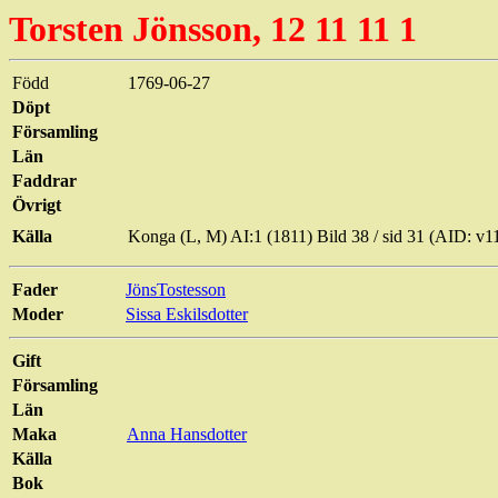
Torsten
Jönsson
, 12 11 11 1
Född
1769-06-27
Döpt
Församling
Län
Faddrar
Övrigt
Källa
Konga (L, M) AI:1 (1811) Bild 38 / sid 31 (AID: 
Fader
JönsTostesson
Moder
Sissa Eskilsdotter
Gift
Församling
Län
Maka
Anna Hansdotter
Källa
Bok