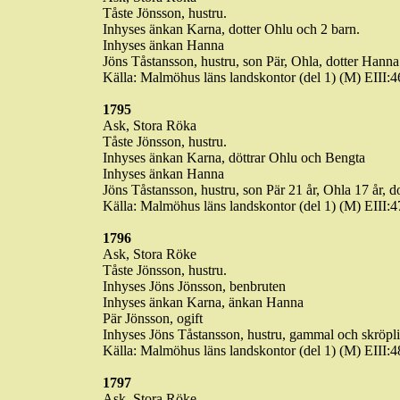
Tåste
Jönsson, hustru.
Inhyses änkan
Karna
, dotter
Ohlu
och 2 barn.
Inhyses änkan Hanna
Jöns
Tåstansson
, hustru, son Pär,
Ohla
, dotter Hanna
Källa: Malmöhus läns landskontor (del 1) (M) EIII
1795
Ask, Stora Röka
Tåste
Jönsson, hustru.
Inhyses änkan
Karna
, döttrar
Ohlu
och Bengta
Inhyses änkan Hanna
Jöns
Tåstansson
, hustru, son Pär 21 år,
Ohla
17 år, d
Källa: Malmöhus läns landskontor (del 1) (M) EIII
1796
Ask, Stora
Röke
Tåste
Jönsson, hustru.
Inhyses Jöns Jönsson,
benbruten
Inhyses änkan
Karna
, änkan Hanna
Pär Jönsson, ogift
Inhyses Jöns
Tåstansson
, hustru, gammal och skröpli
Källa: Malmöhus läns landskontor (del 1) (M) EIII
1797
Ask, Stora
Röke