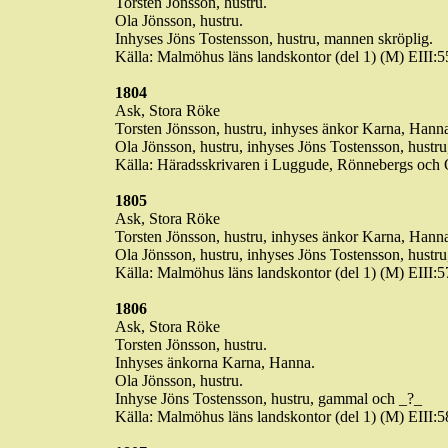
Torsten Jönsson, hustru.
Ola Jönsson, hustru.
Inhyses Jöns
Tostensson
, hustru, mannen skröplig.
Källa: Malmöhus läns landskontor (del 1) (M) EIII
1804
Ask, Stora
Röke
Torsten Jönsson, hustru, inhyses änkor
Karna
, Hann
Ola Jönsson, hustru, inhyses Jöns
Tostensson
, hustr
Källa: Häradsskrivaren i
Luggude
,
Rönnebergs
och O
1805
Ask, Stora
Röke
Torsten Jönsson, hustru, inhyses änkor
Karna
, Hann
Ola Jönsson, hustru, inhyses Jöns
Tostensson
, hustru
Källa: Malmöhus läns landskontor (del 1) (M) EIII
1806
Ask, Stora
Röke
Torsten Jönsson, hustru.
Inhyses änkorna
Karna
, Hanna.
Ola Jönsson, hustru.
Inhyse
Jöns
Tostensson
, hustru, gammal och
_?_
Källa: Malmöhus läns landskontor (del 1) (M) EII