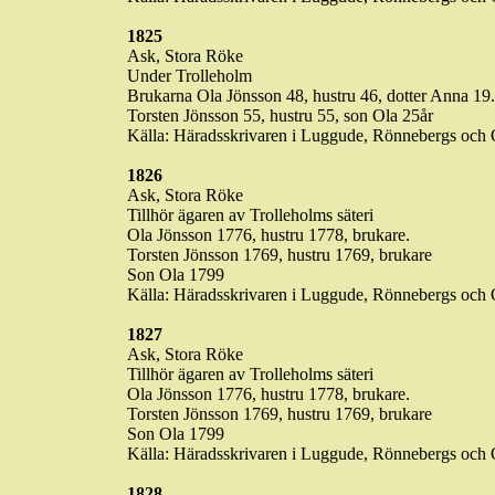
1825
Ask, Stora
Röke
Under Trolleholm
Brukarna Ola Jönsson 48, hustru 46, dotter Anna 19.
Torsten Jönsson 55, hustru 55, son Ola 25år
Källa: Häradsskrivaren i
Luggude
,
Rönnebergs
och O
1826
Ask, Stora
Röke
Tillhör ägaren av Trolleholms säteri
Ola Jönsson 1776, hustru 1778, brukare.
Torsten Jönsson 1769, hustru 1769, brukare
Son Ola 1799
Källa: Häradsskrivaren i
Luggude
,
Rönnebergs
och O
1827
Ask, Stora
Röke
Tillhör ägaren av Trolleholms säteri
Ola Jönsson 1776, hustru 1778, brukare.
Torsten Jönsson 1769, hustru 1769, brukare
Son Ola 1799
Källa: Häradsskrivaren i
Luggude
,
Rönnebergs
och O
1828