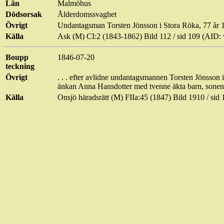
Län
Malmöhus
Dödsorsak
Ålderdomssvaghet
Övrigt
Undantagsman Torsten Jönsson i Stora Röka, 77 år 
Källa
Ask (M) CI:2 (
1843-1862
) Bild 112 / sid 109 (AI
Boupp
1846-07-20
teckning
Övrigt
. . . efter avlidne undantagsmannen Torsten Jönsson 
änkan Anna Hansdotter med tvenne äkta barn, sonen
Källa
Onsjö häradsrätt (M) FIIa:45 (1847) Bild 1910 / 