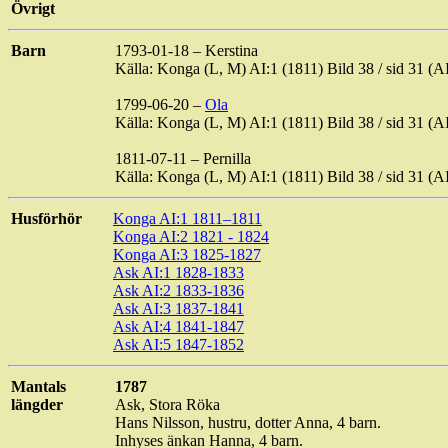
Övrigt
Barn
1793-01-18 –
Kerstina
Källa: Konga (L, M) AI:1 (1811) Bild 38 / sid 31
1799-06-20 –
Ola
Källa: Konga (L, M) AI:1 (1811) Bild 38 / sid 31
1811-07-11 – Pernilla
Källa: Konga (L, M) AI:1 (1811) Bild 38 / sid 31
Husförhör
Konga
AI:1 1811–1811
Konga
AI:2 1821 - 1824
Konga
AI:3 1825-1827
Ask
AI:1 1828-1833
Ask
AI:2 1833-1836
Ask
AI:3 1837-1841
Ask
AI:4 1841-1847
Ask
AI:5 1847-1852
Mantals
1787
längder
Ask, Stora Röka
Hans Nilsson, hustru, dotter Anna, 4 barn.
Inhyses änkan Hanna, 4 barn.