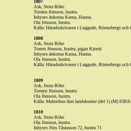
1807
Ask, Stora
Röke
Torsten Jönsson, hustru.
Inhyses änkorna
Karna
, Hanna.
Ola Jönsson, hustru.
Källa: Häradsskrivaren i
Luggude
,
Rönnebergs
och O
1808
Ask, Stora
Röke
Tosten
Jönsson, hustru, pigan Kjersti
Inhyses änkorna
Karna
, Hanna.
Ola Jönsson, hustru.
Källa: Häradsskrivaren i
Luggude
,
Rönnebergs
och O
1809
Ask, Stora
Röke
Torsten Jönsson, hustru
Ola Jönsson, hustru.
Källa: Malmöhus läns landskontor (del 1) (M) EIII
1810
Ask, Stora
Röke
Ola Jönsson, hustru.
Inhyses Jöns
Tåstasson
72, hustru 71