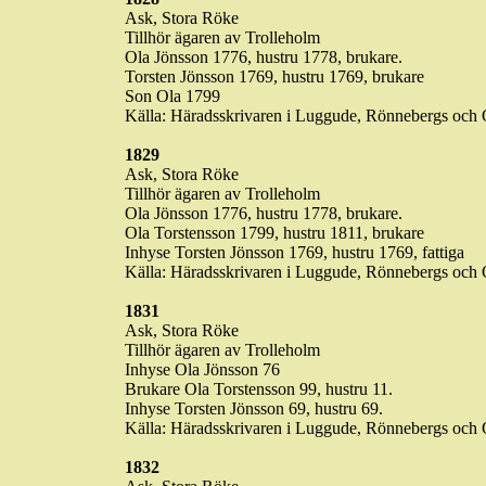
Ask, Stora
Röke
Tillhör ägaren av Trolleholm
Ola Jönsson 1776, hustru 1778, brukare.
Torsten Jönsson 1769, hustru 1769, brukare
Son Ola 1799
Källa: Häradsskrivaren i
Luggude
,
Rönnebergs
och O
1829
Ask, Stora
Röke
Tillhör ägaren av Trolleholm
Ola Jönsson 1776, hustru 1778, brukare.
Ola Torstensson 1799, hustru 1811, brukare
Inhyse
Torsten Jönsson 1769, hustru 1769, fattiga
Källa: Häradsskrivaren i
Luggude
,
Rönnebergs
och O
1831
Ask, Stora
Röke
Tillhör ägaren av Trolleholm
Inhyse
Ola Jönsson 76
Brukare Ola Torstensson 99, hustru 11.
Inhyse
Torsten Jönsson 69, hustru 69.
Källa: Häradsskrivaren i
Luggude
,
Rönnebergs
och O
1832