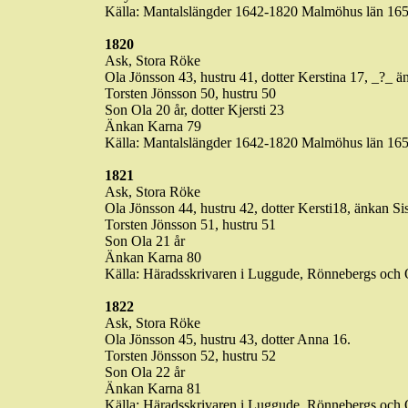
Källa: Mantalslängder
1642-1820
Malmöhus län 165
1820
Ask, Stora
Röke
Ola Jönsson 43, hustru 41, dotter
Kerstina
17,
_?_
än
Torsten Jönsson 50, hustru 50
Son Ola 20 år, dotter Kjersti 23
Änkan
Karna
79
Källa: Mantalslängder
1642-1820
Malmöhus län 165
1821
Ask, Stora
Röke
Ola Jönsson 44, hustru 42, dotter Kersti18, änkan Si
Torsten Jönsson 51, hustru 51
Son Ola 21 år
Änkan
Karna
80
Källa: Häradsskrivaren i
Luggude
,
Rönnebergs
och O
1822
Ask, Stora
Röke
Ola Jönsson 45, hustru 43, dotter Anna 16.
Torsten Jönsson 52, hustru 52
Son Ola 22 år
Änkan
Karna
81
Källa: Häradsskrivaren i
Luggude
,
Rönnebergs
och O