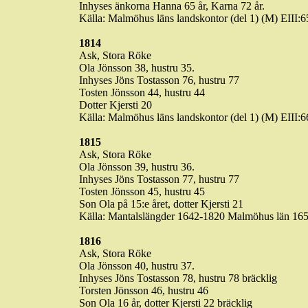
Inhyses änkorna Hanna 65 år,
Karna
72 år.
Källa: Malmöhus läns landskontor (del 1) (M) EII
1814
Ask, Stora
Röke
Ola Jönsson 38, hustru 35.
Inhyses Jöns
Tostasson
76, hustru 77
Tosten
Jönsson 44, hustru 44
Dotter Kjersti 20
Källa: Malmöhus läns landskontor (del 1) (M) EII
1815
Ask, Stora
Röke
Ola Jönsson 39, hustru 36.
Inhyses Jöns
Tostasson
77, hustru 77
Tosten
Jönsson 45, hustru 45
Son Ola på 15:e året, dotter Kjersti 21
Källa: Mantalslängder
1642-1820
Malmöhus län 165
1816
Ask, Stora
Röke
Ola Jönsson 40, hustru 37.
Inhyses Jöns
Tostasson
78, hustru 78 bräcklig
Torsten Jönsson 46, hustru 46
Son Ola 16 år, dotter Kjersti 22 bräcklig