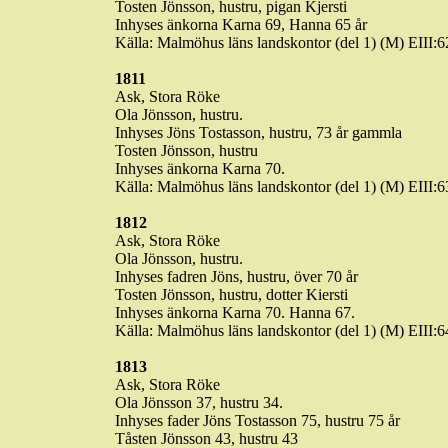
Tosten
Jönsson, hustru, pigan Kjersti
Inhyses änkorna
Karna
69, Hanna 65 år
Källa: Malmöhus läns landskontor (del 1) (M) EIII
1811
Ask, Stora
Röke
Ola Jönsson, hustru.
Inhyses Jöns
Tostasson
, hustru, 73 år
gammla
Tosten
Jönsson, hustru
Inhyses änkorna
Karna
70.
Källa: Malmöhus läns landskontor (del 1) (M) EIII
1812
Ask, Stora
Röke
Ola Jönsson, hustru.
Inhyses
fadren
Jöns, hustru, över 70 år
Tosten
Jönsson, hustru, dotter
Kiersti
Inhyses änkorna
Karna
70. Hanna 67.
Källa: Malmöhus läns landskontor (del 1) (M) EII
1813
Ask, Stora
Röke
Ola Jönsson 37, hustru 34.
Inhyses fader Jöns
Tostasson
75, hustru 75 år
Tåsten
Jönsson 43, hustru 43