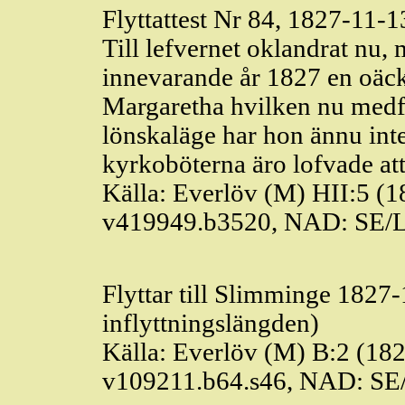
Flyttattest Nr 84, 1827-11-1
Till
lefvernet
oklandrat nu, 
innevarande år 1827 en
oäc
Margaretha
hvilken
nu medf
lönskaläge har hon ännu int
kyrkoböterna
äro
lofvade
att
Källa:
Everlöv
(M) HII:5 (1
v419949.b3520, NAD: SE/
Flyttar till
Slimminge
1827-1
inflyttningslängden)
Källa:
Everlöv
(M) B:2 (182
v109211.b64.s46, NAD: SE