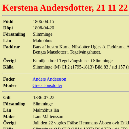
Kerstena
Andersdotter
, 21 11 22
Född
1806-04-15
Döpt
1806-04-20
Församling
Slimminge
Län
Malmöhus
Faddrar
Bars
af
hustru
Karna
Nilsdotter
Uglesjö
. Faddrarna 
Bengta Matsdotter i Tegelvångshuset.
Övrigt
Familjen bor i Tegelvångshuset i
Slimminge
Källa
Slimminge
(M) CI:2 (1795-1813) Bild
83 / sid
157 (
Fader
Anders Andersson
Moder
Greta Jönsdotter
Gift
1836-07-22
Församling
Slimminge
Län
Malmöhus län
Make
Lars Mårtensson
Övrigt
Juli den 22 vigdes Frälse Hemmans
Åboen
ovh
Enkl