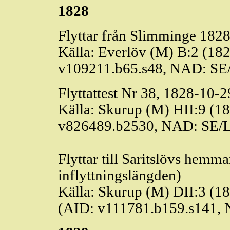
1828
Flyttar från
Slimminge
1828 
Källa:
Everlöv
(M) B:2 (182
v109211.b65.s48, NAD: SE
Flyttattest Nr 38, 1828-10-2
Källa: Skurup (M) HII:9 (1
v826489.b2530, NAD: SE/
Flyttar till
Saritslövs
hemman 
inflyttningslängden)
Källa: Skurup (M) DII:3 (1
(AID: v111781.b159.s141,