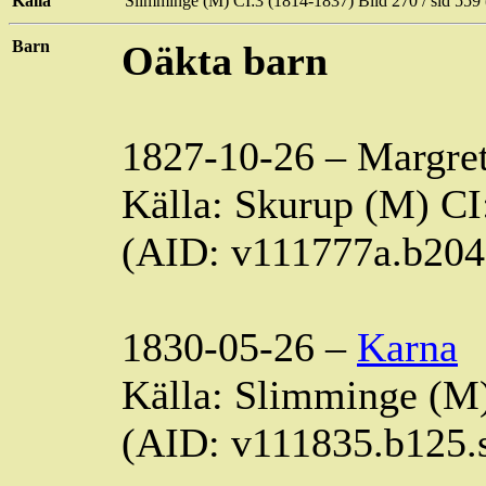
Källa
Slimminge
(M) CI:3 (1814-1837) Bild
270 / sid
559 
Barn
Oäkta barn
1827-10-26 – Margre
Källa: Skurup (M) CI
(AID: v111777a.b20
1830-05-26 –
Karna
Källa:
Slimminge
(M)
(AID: v111835.b125