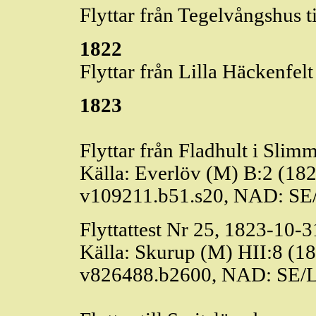
Flyttar från Tegelvångshus ti
1822
Flyttar från Lilla
Häckenfelt
1823
Flyttar från Fladhult i
Slimm
Källa:
Everlöv
(M) B:2 (182
v109211.b51.s20, NAD: SE
Flyttattest Nr 25, 1823-10-3
Källa: Skurup (M) HII:8 (1
v826488.b2600, NAD: SE/