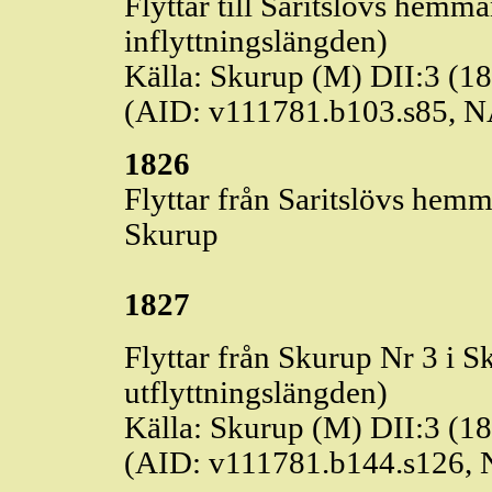
Flyttar till
Saritslövs
hemman 
inflyttningslängden)
Källa: Skurup (M) DII:3 (1
(AID: v111781.b103.s85, 
1826
Flyttar från
Saritslövs
hemman
Skurup
1827
Flyttar från Skurup Nr 3 i S
utflyttningslängden)
Källa: Skurup (M) DII:3 (1
(AID: v111781.b144.s126,