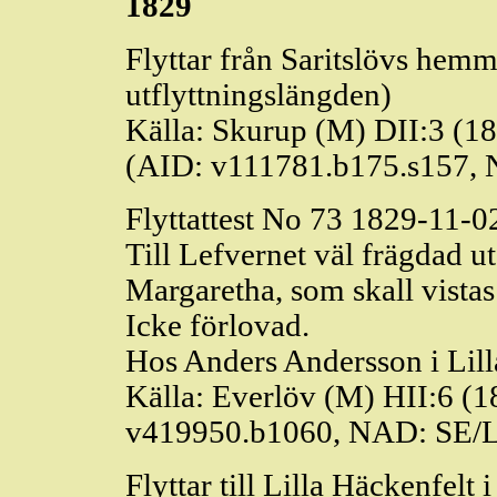
1829
Flyttar från
Saritslövs
hemman
utflyttningslängden)
Källa: Skurup (M) DII:3 (1
(AID: v111781.b175.s157,
Flyttattest No 73 1829-11-0
Till
Lefvernet
väl
frägdad
ut
Margaretha, som skall vistas
Icke förlovad.
Hos Anders Andersson i Lil
Källa:
Everlöv
(M) HII:6 (1
v419950.b1060, NAD: SE/
Flyttar till Lilla
Häckenfelt