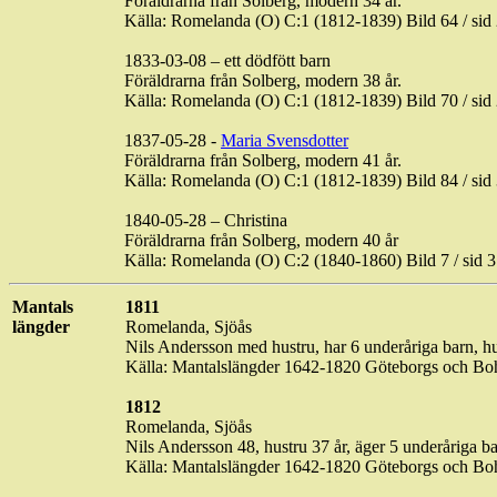
Föräldrarna från Solberg, modern 34 år.
Källa: Romelanda (O) C:1 (1812-1839) Bild 64 / s
1833-03-08 – ett dödfött barn
Föräldrarna från Solberg, modern 38 år.
Källa: Romelanda (O) C:1 (1812-1839) Bild 70 / s
1837-05-28 -
Maria Svensdotter
Föräldrarna från Solberg, modern 41 år.
Källa: Romelanda (O) C:1 (1812-1839) Bild 84 / s
1840-05-28 – Christina
Föräldrarna från Solberg, modern 40 år
Källa: Romelanda (O) C:2 (1840-1860) Bild 7 / si
Mantals
1811
längder
Romelanda,
Sjöås
Nils Andersson med hustru, har 6 underåriga barn, hus
Källa: Mantalslängder 1642-1820 Göteborgs och Bo
1812
Romelanda,
Sjöås
Nils Andersson 48, hustru 37 år, äger 5 underåriga b
Källa: Mantalslängder 1642-1820 Göteborgs och Bo