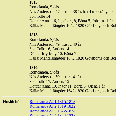
1813
Romelanda,
Sjöås
Nils Andersson 47, hustru 38 år, har 4 underåriga ba
Son Tolle 14
Döttrar Anna 16, Ingeborg 8, Börta 5, Johanna 1 år.
Källa: Mantalslängder 1642-1820 Göteborgs och Bo
1815
Romelanda,
Sjöås
Nils Andersson 49, hustru 40 år
Son Tolle 16, Anders 14
Döttrar Ingeborg 10, Börta 7
Källa: Mantalslängder 1642-1820 Göteborgs och B
1816
Romelanda,
Sjöås
Nils Andersson 50, hustru 41 år
Son Tolle 17, Anders 15
Döttrar Anna 19, Inger 11, Börta 8, Olena 1 år.
Källa: Mantalslängder 1642-1820 Göteborgs och Bo
Husförhör
Romelanda AI:1 1815-1818
Romelanda AI:2 1819-1822
Romelanda AI:3 1822-1824
Romelanda AI:4 1824-1828