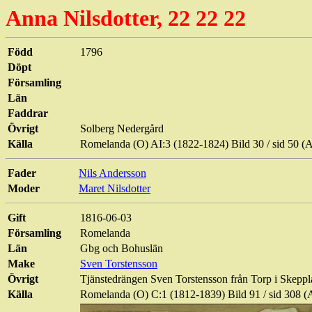
Anna Nilsdotter, 22 22 22
Född
1796
Döpt
Församling
Län
Faddrar
Övrigt
Solberg
Nedergård
Källa
Romelanda (O) AI:3 (1822-1824) Bild 30 / sid 50
Fader
Nils Andersson
Moder
Maret Nilsdotter
Gift
1816-06-03
Församling
Romelanda
Län
Gbg och Bohuslän
Make
Sven Torstensson
Övrigt
Tjänstedrängen Sven Torstensson från Torp i Skeppl
Källa
Romelanda (O) C:1 (1812-1839) Bild 91 / sid 308