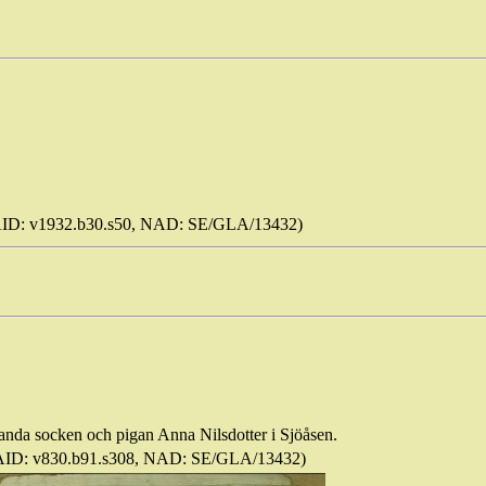
 (AID: v1932.b30.s50, NAD: SE/GLA/13432)
anda socken och pigan Anna Nilsdotter i
Sjöåsen
.
 (AID: v830.b91.s308, NAD: SE/GLA/13432)