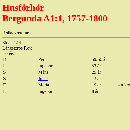
Husförhör
Bergunda A1:1, 1757-1800
Källa: Genline
Sidan 144
Långstorps Rote
Lönås
B
Per
59/56 år
H
Ingebor
53 år
S
Måns
25 år
S
Jonas
13 år
D
Maria
19 år
struke
D
Ingebor
8 år