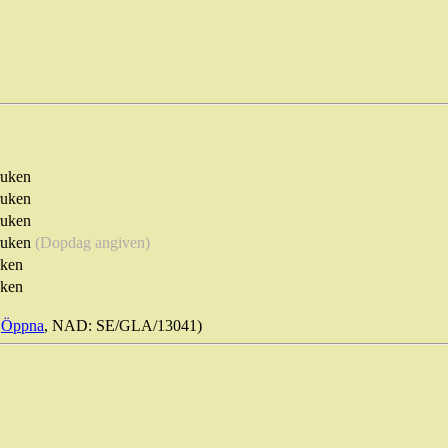
ruken
ruken
ruken
truken
(Dopdag angiven)
uken
uken
Öppna
, NAD: SE/GLA/13041)