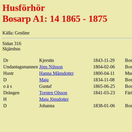
Husförhör
Bosarp A1: 14 1865 - 1875
Källa: Genline
Sidan 316
Skjärshus
Dr
Kjerstin
1843-11-29
Bos
Undantagsmannen
Jöns Nilsson
1804-02-06
Bos
Hustr
Hanna Månsdotter
1800-04-11
Mu
D
Maja
1834-11-08
Bos
o ä s
Gustaf
1865-06-25
Bos
Drängen
Torsten Olsson
1841-03-23
Fär
H
Maja Jönsdotter
D
Johanna
1838-01-06
Bos