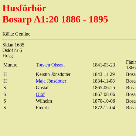
Husförhör
Bosarp A1:20 1886 - 1895
Källa: Genline
Sidan 1685
Oslöf nr 6
Husg
Fänin
Murare
Torsten Olsson
1841-03-23
1866-
H
Kerstin Jönsdotter
1843-11-29
Bosar
H
Maja Jönsdotter
1834-11-08
Bosa
S
Gustaf
1865-06-25
Bosa
S
Olof
1867-08-06
Bosa
S
Wilhelm
1870-10-06
Bosa
S
Fredrik
1872-12-04
Bosa