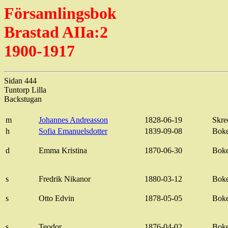
Församlingsbok
Brastad AIIa:2
1900-1917
Sidan 444
Tuntorp
Lilla
Backstugan
m
Johannes Andreasson
1828-06-19
Skre
h
Sofia
Emanuelsdotter
1839-09-08
Bok
d
Emma Kristina
1870-06-30
Bok
s
Fredrik
Nikanor
1880-03-12
Bok
s
Otto Edvin
1878-05-05
Bok
s
Teodor
1876-04-02
Bok