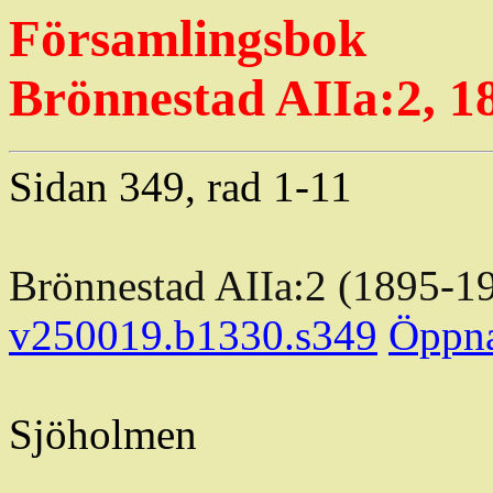
Församlingsbok
Brönnestad
AIIa:2, 1
Sidan 349, rad 1-11
Brönnestad
AIIa:2 (1895-1
v250019.b1330.s349
Öppn
Sjöholmen