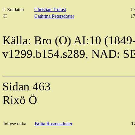
f.
Soldaten
Christian Trofast
17
H
Cathrina Petersdotter
1
Källa: Bro (O) AI:10 (1849
v1299.b154.s289, NAD: S
Sidan 463
Rixö Ö
Inhyse
enka
Britta Rasmusdotter
1