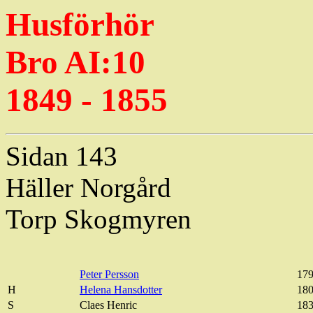
Husförhör
Bro AI:10
1849 - 1855
Sidan 143
Häller Norgård
Torp Skogmyren
Peter Persson
179
H
Helena Hansdotter
180
S
Claes
Henric
183