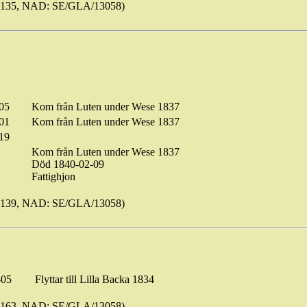
s135, NAD: SE/GLA/13058)
05
Kom från Luten under
Wese
1837
01
Kom från Luten under
Wese
1837
19
Kom från Luten under
Wese
1837
Död 1840-02-09
Fattighjon
s139, NAD: SE/GLA/13058)
-05
Flyttar till Lilla Backa 1834
s163, NAD: SE/GLA/13058)