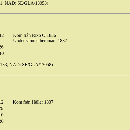
51, NAD: SE/GLA/13058)
12
Kom från
Rixö
Ö 1836
Under samma
hemman
1837
26
10
s133, NAD: SE/GLA/13058)
12
Kom från Häller 1837
26
10
26