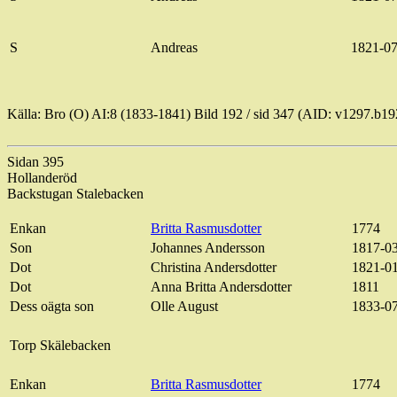
S
Andreas
1821-07
Källa: Bro (O) AI:8 (1833-1841) Bild
192 / sid
347 (AID: v1297.b1
Sidan 395
Hollanderöd
Backstugan
Stalebacken
Enkan
Britta Rasmusdotter
1774
Son
Johannes Andersson
1817-0
Dot
Christina Andersdotter
1821-0
Dot
Anna Britta Andersdotter
1811
Dess
oägta
son
Olle August
1833-0
Torp
Skälebacken
Enkan
Britta Rasmusdotter
1774