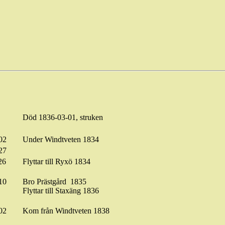
Död 1836-03-01, struken
02
Under
Windtveten
1834
27
26
Flyttar
till
Ryxö
1834
10
Bro
Prästgård
1835
Flyttar till Staxäng 1836
02
Kom från
Windtveten
1838