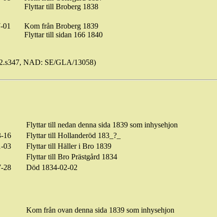
Flyttar till Broberg 1838
-01
Kom
från
Broberg
1839
Flyttar
till
sidan
166 1840
92.s347, NAD: SE/GLA/13058)
Flyttar till nedan denna sida 1839 som
inhysehjon
3-16
Flyttar till
Hollanderöd
183_?_
1-03
Flyttar till Häller i Bro 1839
Flyttar till Bro Prästgård 1834
7-28
Död 1834-02-02
Kom från ovan denna sida 1839 som
inhysehjon