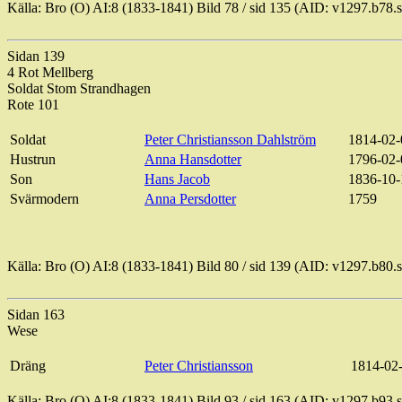
Källa: Bro (O) AI:8 (1833-1841) Bild
78 / sid
135 (AID: v1297.b78.
Sidan 139
4 Rot Mellberg
Soldat
Stom
Strandhagen
Rote 101
Soldat
Peter Christiansson Dahlström
1814-02-
Hustrun
Anna Hansdotter
1796-02-
Son
Hans Jacob
1836-10-
Svärmodern
Anna
Persdotter
1759
Källa: Bro (O) AI:8 (1833-1841) Bild
80 / sid
139 (AID: v1297.b80.
Sidan 163
Wese
Dräng
Peter Christiansson
1814-02
Källa: Bro (O) AI:8 (1833-1841) Bild
93 / sid
163 (AID: v1297.b93.