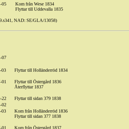
-05
Kom från
Wese
1834
Flyttar till Uddevalla 1835
89.s341, NAD: SE/GLA/13058)
-07
-03
Flyttar till Holländerröd 1834
-01
Flyttar
till
Östergård 1836
Återflyttar 1837
-22
Flyttar
till
sidan
379 1838
-02
-03
Kom från Holländerröd 1836
Flyttar till sidan 377 1838
-01
Kom
från
Östergård 1837