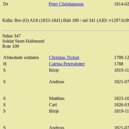
Dr
Peter Christiansson
1814-02
Källa: Bro (O) AI:8 (1833-1841) Bild
189 / sid
341 (AID: v1297.b1
Sidan 347
Soldat
Stom
Hallstrand
Rote 109
Afskedade
soldaten
Christian
Trofast
1789-12
H
Catrina
Petersdotter
1788
S
Börje
1819-11
S
Andreas
1821-07
S
Matthias
1823-10
S
Carl
1826-03
S
Börje
1819-11
S
Andreas
1821-07