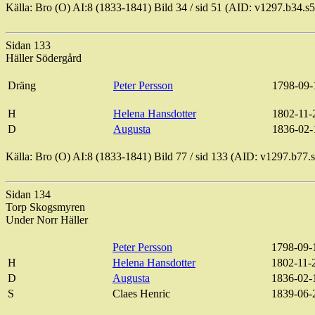
Källa: Bro (O) AI:8 (1833-1841) Bild
34 / sid
51 (AID: v1297.b34.s
Sidan 133
Häller Södergård
Dräng
Peter Persson
1798-09-
H
Helena Hansdotter
1802-11-
D
Augusta
1836-02-
Källa: Bro (O) AI:8 (1833-1841) Bild
77 / sid
133 (AID: v1297.b77.
Sidan 134
Torp
Skogsmyren
Under Norr Häller
Peter Persson
1798-09-
H
Helena Hansdotter
1802-11-
D
Augusta
1836-02-
S
Claes
Henric
1839-06-