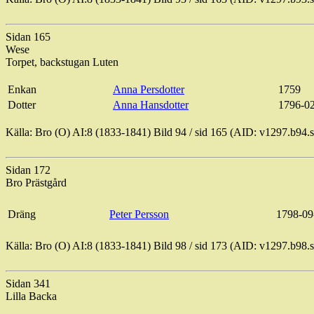
Sidan 165
Wese
Torpet, backstugan Luten
Enkan
Anna
Persdotter
1759
Dotter
Anna Hansdotter
1796-0
Källa: Bro (O) AI:8 (1833-1841) Bild
94 / sid
165 (AID: v1297.b94.
Sidan 172
Bro Prästgård
Dräng
Peter Persson
1798-09
Källa: Bro (O) AI:8 (1833-1841) Bild
98 / sid
173 (AID: v1297.b98.
Sidan 341
Lilla Backa