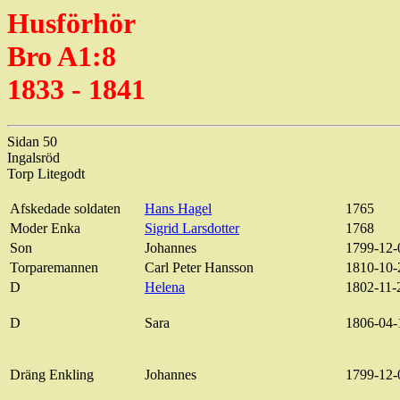
Husförhör
Bro A1:8
1833 - 1841
Sidan 50
Ingalsröd
Torp
Litegodt
Afskedade
soldaten
Hans Hagel
1765
Moder Enka
Sigrid Larsdotter
1768
Son
Johannes
1799-12-
Torparemannen
Carl Peter Hansson
1810-10-
D
Helena
1802-11-
D
Sara
1806-04-
Dräng
Enkling
Johannes
1799-12-