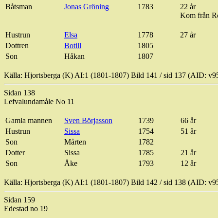
Båtsman
Jonas Gröning
1783
22 år
Kom från R
Hustrun
Elsa
1778
27 år
Dottren
Botill
1805
Son
Håkan
1807
Källa: Hjortsberga (K) AI:1 (1801-1807) Bild
141 / sid
137 (AID: v9
Sidan 138
Lefvalundamåle
No 11
Gamla
mannen
Sven
Börjasson
1739
66 år
Hustrun
Sissa
1754
51 år
Son
Mårten
1782
Dotter
Sissa
1785
21 år
Son
Åke
1793
12 år
Källa: Hjortsberga (K) AI:1 (1801-1807) Bild
142 / sid
138 (AID: v9
Sidan 159
Edestad
no 19