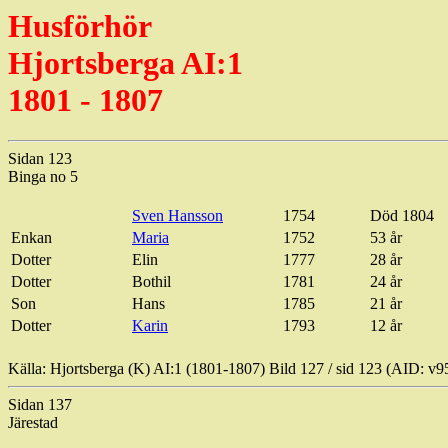
Husförhör
Hjortsberga AI:1
1801 - 1807
Sidan 123
Binga no 5
Sven Hansson
1754
Död 1804
Enkan
Maria
1752
53 år
Dotter
Elin
1777
28 år
Dotter
Bothil
1781
24 år
Son
Hans
1785
21 år
Dotter
Karin
1793
12 år
Källa: Hjortsberga (K) AI:1 (1801-1807) Bild
127 / sid
123 (AID: v9
Sidan 137
Järestad