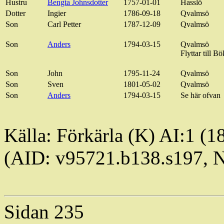
Hustru
Bengta
Johnsdotter
1757-01-01
Hasslö
Dotter
Ingier
1786-09-18
Qvalmsö
Son
Carl
Petter
1787-12-09
Qvalmsö
Son
Anders
1794-03-15
Qvalmsö
Flyttar till
Bö
Son
John
1795-11-24
Qvalmsö
Son
Sven
1801-05-02
Qvalmsö
Son
Anders
1794-03-15
Se här
ofvan
Källa:
Förkärla
(K) AI:1 (1
(AID: v95721.b138.s197,
Sidan 235