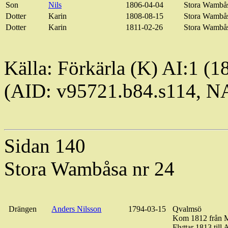
Son
Nils
1806-04-04
Stora
Wambå
Dotter
Karin
1808-08-15
Stora
Wambå
Dotter
Karin
1811-02-26
Stora
Wambå
Källa:
Förkärla
(K) AI:1 (1
(AID: v95721.b84.s114, 
Sidan 140
Stora
Wambåsa
nr 24
Drängen
Anders Nilsson
1794-03-15
Qvalmsö
Kom 1812 från 
Flyttar 1813 till