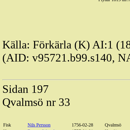
Källa:
Förkärla
(K) AI:1 (1
(AID: v95721.b99.s140, 
Sidan 197
Qvalmsö
nr 33
Fisk
Nils Persson
1756-02-28
Qvalmsö