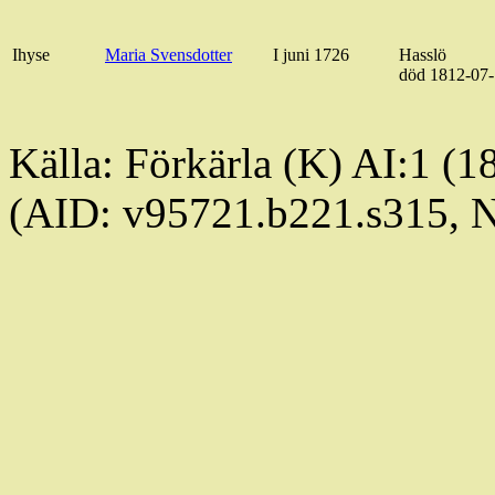
Ihyse
Maria Svensdotter
I juni 1726
Hasslö
död 1812-07
Källa:
Förkärla
(K) AI:1 (1
(AID: v95721.b221.s315,