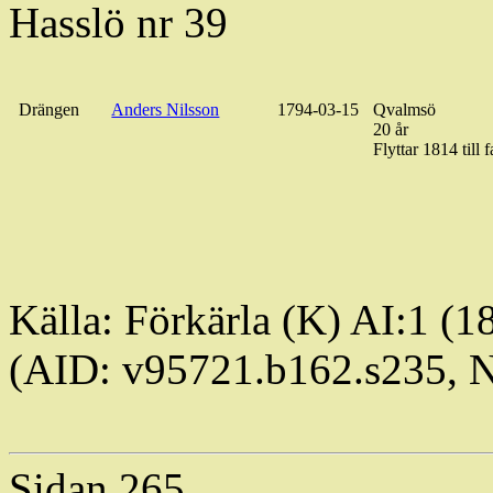
Hasslö nr 39
Drängen
Anders Nilsson
1794-03-15
Qvalmsö
20 år
Flyttar 1814 till
f
Källa:
Förkärla
(K) AI:1 (1
(AID: v95721.b162.s235,
Sidan 265