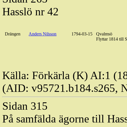
Hasslö nr 42
Drängen
Anders Nilsson
1794-03-15
Qvalmsö
Flyttar 1814 till
Källa:
Förkärla
(K) AI:1 (1
(AID: v95721.b184.s265,
Sidan 315
På
samfälda
ägorne
till Has