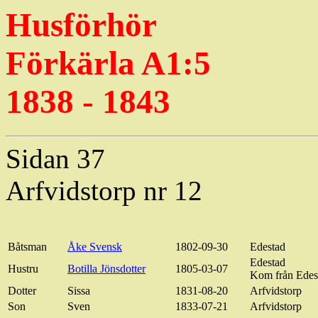
Husförhör
Förkärla
A1:5
1838 - 1843
Sidan 37
Arfvidstorp
nr 12
Båtsman
Åke Svensk
1802-09-30
Edestad
Edestad
Hustru
Botilla
Jönsdotter
1805-03-07
Kom från
Edes
Dotter
Sissa
1831-08-20
Arfvidstorp
Son
Sven
1833-07-21
Arfvidstorp