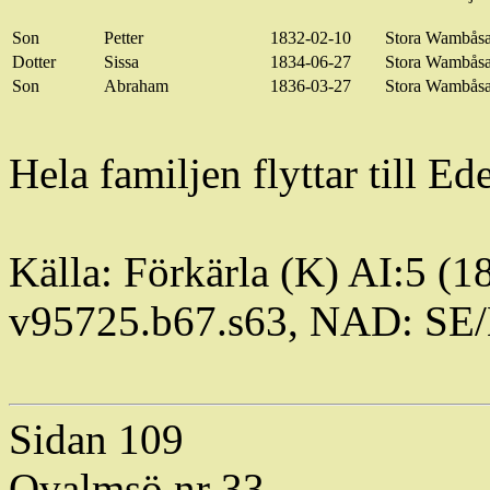
Son
Petter
1832-02-10
Stora
Wambås
Dotter
Sissa
1834-06-27
Stora
Wambås
Son
Abraham
1836-03-27
Stora
Wambås
Hela familjen flyttar till
Ede
Källa:
Förkärla
(K) AI:5 (1
v95725.b67.s63, NAD: SE
Sidan 109
Qvalmsö
nr 33