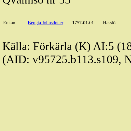
Enkan
Bengta
Johnsdotter
1757-01-01
Hasslö
Källa:
Förkärla
(K) AI:5 (1
(AID: v95725.b113.s109,