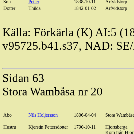
Son
Petter
1838-10-11
Arfvidsto
rp
Dotter
Thilda
1842-01-02
Arfvidstorp
Källa:
Förkärla
(K) AI:5 (1
v95725.b41.s37, NAD: SE
Sidan 63
Stora
Wambåsa
nr 20
Åbo
Nils
Holjersson
1806-04-04
Stora
Wambås
Hustru
Kjerstin
Pettersdotter
1790-10-11
Hjortsberga
Kom från Hjor