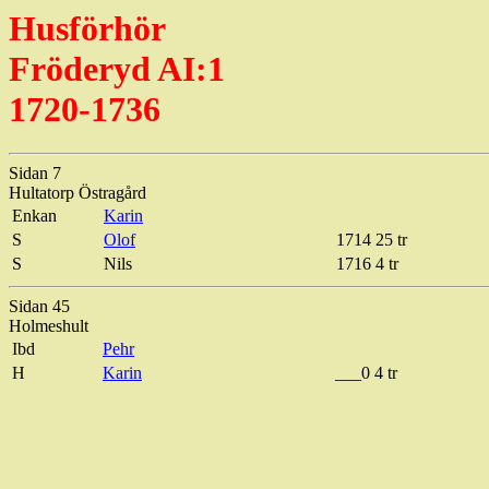
Husförhör
Fröderyd AI:1
1720-1736
Sidan 7
Hultatorp
Östragård
Enkan
Karin
S
Olof
1714 25
tr
S
Nils
1716 4
tr
Sidan 45
Holmeshult
Ibd
Pehr
H
Karin
___0 4
tr