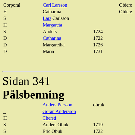
Corporal
Carl Larsson
Obiere
H
Catharina
Obiere
S
Lars
Carlsson
H
Margareta
S
Anders
1724
D
Catharina
1722
D
Margaretha
1726
D
Maria
1731
Sidan 341
Pålsbenning
Anders Persson
obruk
_
Göran Andersson
H
Chersti
S
Anders Obuk
1719
S
Eric Obuk
1722