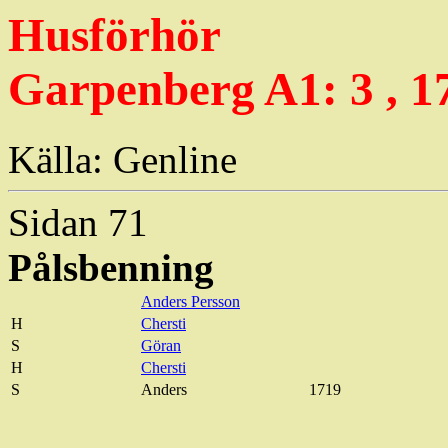
Husförhör
Garpenberg A1: 3 , 1
Källa: Genline
Sidan 71
Pålsbenning
Anders Persson
H
Chersti
S
Göran
H
Chersti
S
Anders
1719