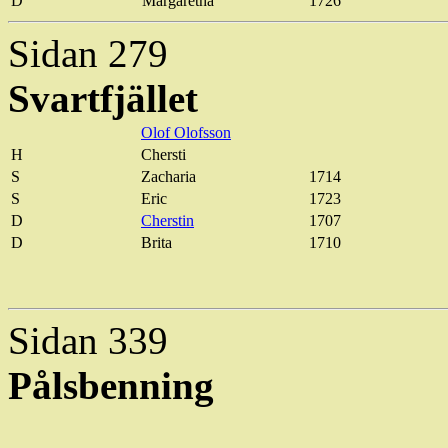
D
Margaretha
1726
Sidan 279
Svartfjället
Olof Olofsson
H
Chersti
S
Zacharia
1714
S
Eric
1723
D
Cherstin
1707
D
Brita
1710
Sidan 339
Pålsbenning