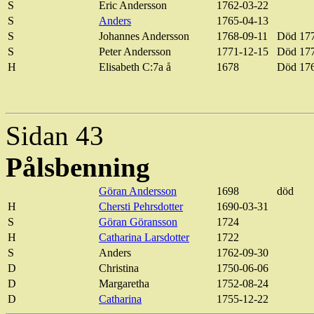
S
Eric Andersson
1762-03-22
S
Anders
1765-04-13
S
Johannes Andersson
1768-09-11
Död 17
S
Peter Andersson
1771-12-15
Död 17
H
Elisabeth C:7a å
1678
Död 17
Sidan 43
Pålsbenning
Göran Andersson
1698
död
H
Chersti Pehrsdotter
1690-03-31
S
Göran Göransson
1724
H
Catharina Larsdotter
1722
S
Anders
1762-09-30
D
Christina
1750-06-06
D
Margaretha
1752-08-24
D
Catharina
1755-12-22