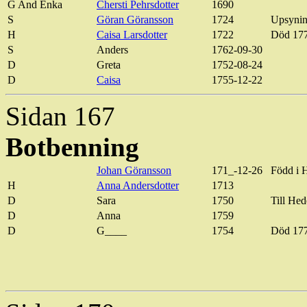
G And Enka
Chersti Pehrsdotter
1690
S
Göran Göransson
1724
Upsynin
H
Caisa Larsdotter
1722
Död 17
S
Anders
1762-09-30
D
Greta
1752-08-24
D
Caisa
1755-12-22
Sidan 167
Botbenning
Johan Göransson
171_-12-26
Född i
H
Anna Andersdotter
1713
D
Sara
1750
Till He
D
Anna
1759
D
G____
1754
Död 17