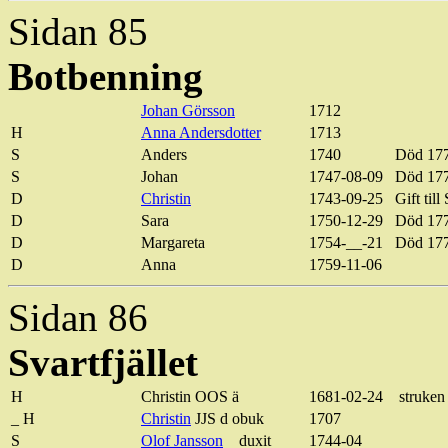
Sidan 85
Botbenning
Johan Görsson
1712
H
Anna Andersdotter
1713
S
Anders
1740
Död 17
S
Johan
1747-08-09
Död 17
D
Christin
1743-09-25
Gift till
D
Sara
1750-12-29
Död 17
D
Margareta
1754-__-21
Död 17
D
Anna
1759-11-06
Sidan 86
Svartfjället
H
Christin OOS ä
1681-02-24
struken
_ H
Christin
JJS d obuk
1707
S
Olof Jansson
duxit
1744-04