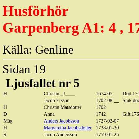
Husförhör
Garpenberg A1: 4 , 1
Källa: Genline
Sidan 19
Ljusfallet nr 5
H
Christin _J____
1674-05
Död 17
Jacob Ersson
1702-08-__
Sjuk dö
H
Christin Matsdotter
1702
D
Anna
1742
Gift 17
Måg
Anders Jacobsson
1727-02-07
H
Margaretha Jacobsdotter
1738-01-30
S
Jacob Andersson
1759-01-25