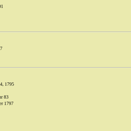
01
87
64, 1795
 nr 83
er 1797