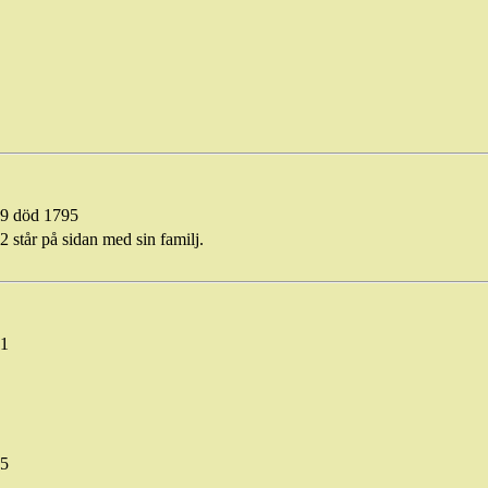
49 död 1795
2 står på sidan med sin familj.
71
95