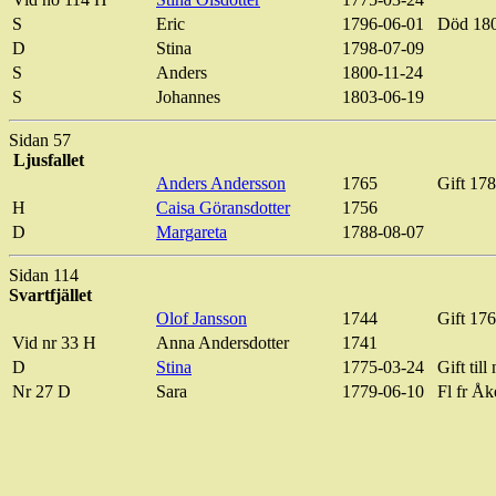
S
Eric
1796-06-01
Död 18
D
Stina
1798-07-09
S
Anders
1800-11-24
S
Johannes
1803-06-19
Sidan 57
Ljusfallet
Anders Andersson
1765
Gift 17
H
Caisa
Göransdotter
1756
D
Margareta
1788-08-07
Sidan 114
Svartfjället
Olof Jansson
1744
Gift 17
Vid nr 33 H
Anna Andersdotter
1741
D
Stina
1775-03-24
Gift till
Nr 27 D
Sara
1779-06-10
Fl
fr Åk