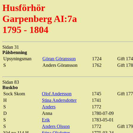
Husförhör
Garpenberg AI:7a
1795 - 1804
Sidan 31
Pålsbenning
Upsyningsman
Göran Göransson
1724
Gift 17
S
Anders Göransson
1762
Gift 178
Sidan 83
Buskbo
Sock
Skom
Olof Andersson
1745
Gift 17
H
Stina Andersdotter
1741
S
Anders
1772
D
Anna
1780-07-09
S
Erik
1783-05-01
S
Anders Olsson
1772
Gift 17
Vid no 114 H
Stina Olsdotter
1775-03-24