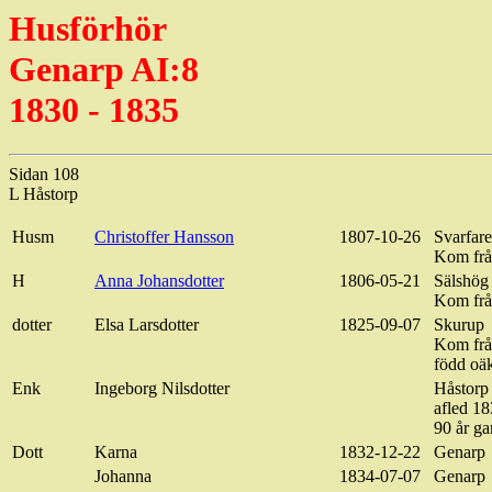
Husförhör
Genarp AI:8
1830 - 1835
Sidan 108
L Håstorp
Husm
Christoffer Hansson
1807-10-26
Svarfare
Kom frå
H
Anna Johansdotter
1806-05-21
Sälshög
Kom frå
dotter
Elsa Larsdotter
1825-09-07
Skurup
Kom frå
född oäk
Enk
Ingeborg Nilsdotter
Håstorp
afled
18
90 år g
Dott
Karna
1832-12-22
Genarp
Johanna
1834-07-07
Genarp