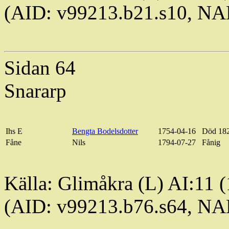
(AID: v99213.b21.s10, N
Sidan 64
Snararp
Ihs
E
Bengta
Bodelsdotter
1754-04-16
Död 182
Fåne
Nils
1794-07-27
Fånig
Källa: Glimåkra (L) AI:11 
(AID: v99213.b76.s64, N