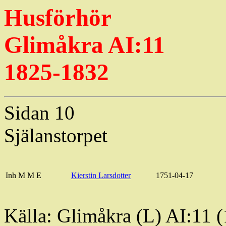
Husförhör
Glimåkra AI:11
1825-1832
Sidan 10
Själanstorpet
Inh
M
M
E
Kierstin
Larsdotter
1751-04-17
Källa: Glimåkra (L) AI:11 