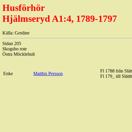
Husförhör
Hjälmseryd A1:4, 1789-1797
Källa: Genline
Sidan 205
Skogsbo rote
Östra Möcklehult
Fl 1788 från Slä
Enke
Matthis Persson
Fl 179_ till Slätt