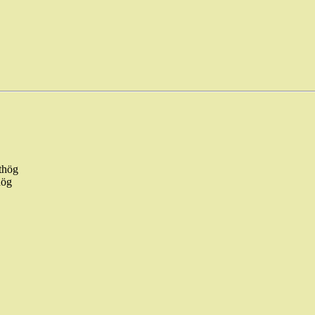
tthög
hög