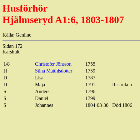
Husförhör
Hjälmseryd A1:6, 1803-1807
Källa: Genline
Sidan 172
Karshult
1/8
Christofer Jönsson
1755
H
Stina Matthisdotter
1759
D
Lisa
1787
D
Maja
1791
fl. struken
S
Anders
1796
S
Daniel
1799
S
Johannes
1804-03-30
Död 1806