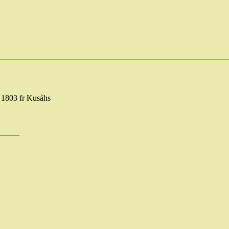
d 1803 fr
Kusåhs
_____