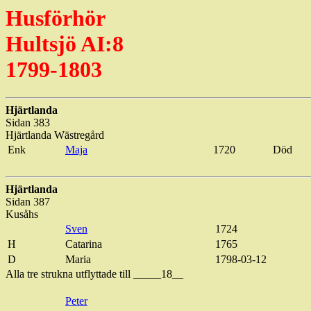
Husförhör
Hultsjö AI:8
1799-1803
Hjärtlanda
Sidan 383
Hjärtlanda
Wästregård
Enk
Maja
1720
Död
Hjärtlanda
Sidan 387
Kusåhs
Sven
1724
H
Catarina
1765
D
Maria
1798-03-12
Alla tre strukna utflyttade till _____18__
Peter