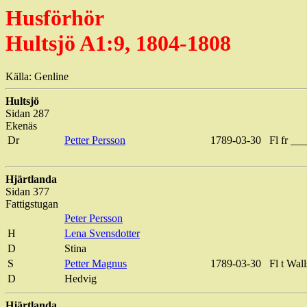
Husförhör
Hultsjö A1:9, 1804-1808
Källa: Genline
Hultsjö
Sidan 287
Ekenäs
Dr
Petter Persson
1789-03-30
Fl fr _
Hjärtlanda
Sidan 377
Fattigstugan
Peter Persson
H
Lena Svensdotter
D
Stina
S
Petter Magnus
1789-03-30
Fl t Wall
D
Hedvig
Hjärtlanda