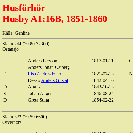
Husförhör
Husby A1:16B, 1851-1860
Källa: Genline
Sidan 244 (39.80.72300)
Östansjö
Anders Persson
1817-01-11
Gi
Anders Johan Östberg
E
Lisa Andersdotter
1821-07-13
N
Dess s
Anders Gustaf
1842-04-16
D
Augusta
1843-10-13
S
Johan August
1846-08-24
D
Greta Stina
1854-02-22
Sidan 322 (39.59.6600)
Öfvernora