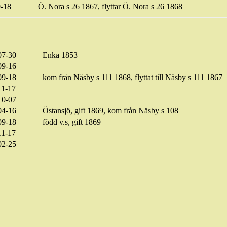
-18
Ö. Nora s 26 1867, flyttar Ö. Nora s 26 1868
07-30
Enka
1853
09-16
09-18
kom från Näsby s 111 1868, flyttat till Näsby s 111 1867
11-17
10-07
04-16
Östansjö, gift 1869, kom från Näsby s 108
09-18
född
v.s
, gift 1869
11-17
02-25