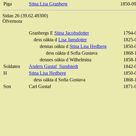
Piga
Stina Lisa Granberg
1850-09
Sidan 26 (39.62.49300)
Öfvernora
Granbergs E
Stina
Jacobsdotter
1794-
dess oäkta d
Lisa
Jansdotter
1825-
dennas oäkta d
Stina Lisa Hedberg
1850-
dess oäkta d Sofia Gustava
1868-
dennes oäkta d Wilhelmina
1858-
Soldaten
Anders
Gustaf
Sundstedt
1842-
H
Stina Lisa Hedberg
1850-
dess oäkta d Sofia Gustava
1868-
Son
Carl
Gustaf
1871-