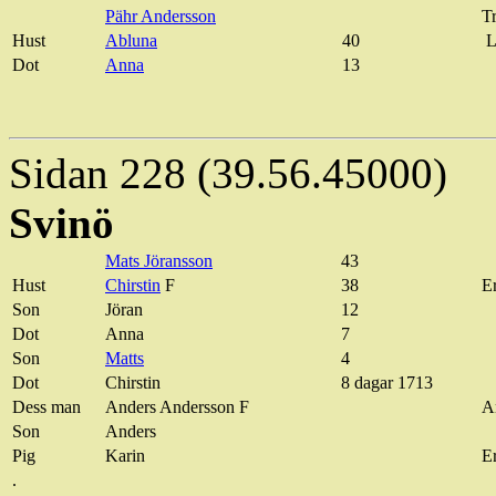
Pähr
Andersson
T
Hust
Abluna
40
L
Dot
Anna
13
Sidan 228 (39.56.45000)
Svinö
Mats Jöransson
43
Hust
Chirstin
F
38
E
Son
Jöran
12
Dot
Anna
7
Son
Matts
4
Dot
Chirstin
8 dagar 1713
Dess man
Anders Andersson F
A
Son
Anders
Pig
Karin
Er
.