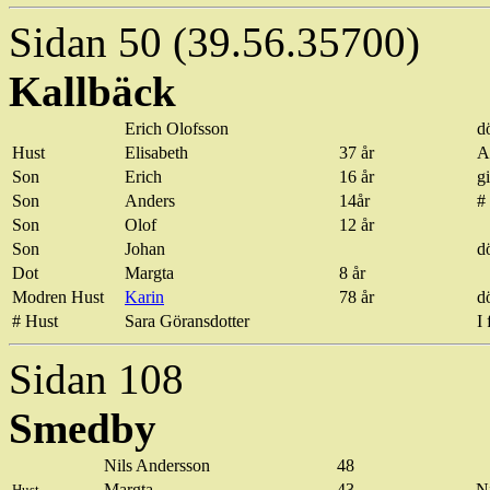
Sidan 50 (39.56.35700)
Kallbäck
Erich Olofsson
d
Hust
Elisabeth
37 år
A
Son
Erich
16 år
gi
Son
Anders
14år
#
Son
Olof
12 år
Son
Johan
d
Dot
Margta
8 år
Modren
Hust
Karin
78 år
d
#
Hust
Sara
Göransdotter
I
Sidan 108
Smedby
Nils Andersson
48
Margta
43
N
Hust