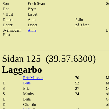
Son
Erich Svan
S
Dot
Bryta
#
Hust
Lisbet
Dotern
Anna
5
åhr
Dotter
Lisbet
på 3 året
Svärmodern
Anna
L
Hust
Sidan
125
(39
.57.6300)
Laggarbo
Eric Matsson
70
M
H
Brita
52
M
S
Eric
27
O
S
Matths
24
o
D
Brita
Gi
D
Cherstin
o