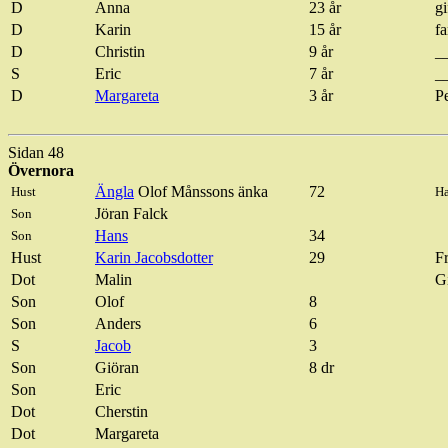
D
Anna
23 år
gi
D
Karin
15 år
fa
D
Christin
9 år
_
S
Eric
7
år
_
D
Margareta
3 år
Pe
Sidan 48
Övernora
Ängla
Olof Månssons änka
72
Hust
Ha
Jöran Falck
Son
Hans
34
Son
Hust
Karin
Jacobsdotter
29
F
Dot
Malin
Gi
Son
Olof
8
Son
Anders
6
S
Jacob
3
Son
Giöran
8 dr
Son
Eric
Dot
Cherstin
Dot
Margareta