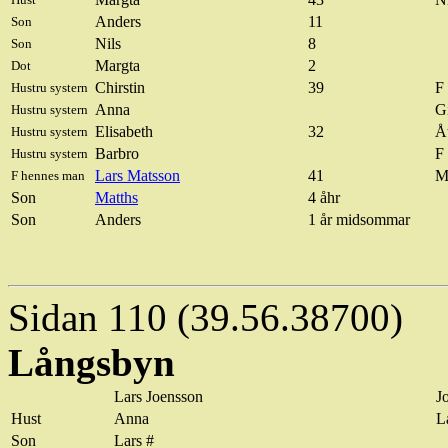
Anders
11
Son
Nils
8
Son
Margta
2
Dot
Chirstin
39
F
Hustru systern
Anna
Gi
Hustru systern
Elisabeth
32
Å
Hustru systern
Barbro
F
Hustru systern
Lars Matsson
41
M
F hennes man
Son
Matths
4
åhr
Son
Anders
1 år midsommar
Sidan 110 (39.56.38700)
Långsbyn
Lars
Joensson
J
Hust
Anna
L
Son
Lars #