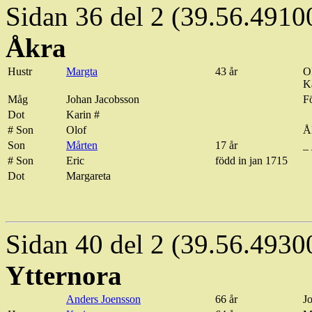
Sidan 36 del 2 (39.56.4910
Åkra
Hustr
Margta
43 år
O
K
Måg
Johan Jacobsson
F
Dot
Karin #
# Son
Olof
Å
Son
Mårten
17 år
_
# Son
Eric
född
in
jan
1715
Dot
Margareta
Sidan 40 del 2 (39.56.4930
Ytternora
Anders
Joensson
66 år
J