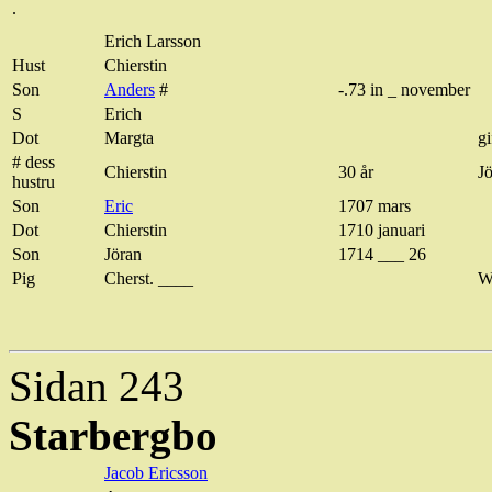
.
Erich Larsson
Hust
Chierstin
Son
Anders
#
-.73 in _
november
S
Erich
Dot
Margta
gi
# dess
Chierstin
30 år
J
hustru
Son
Eric
1707 mars
Dot
Chierstin
1710 januari
Son
Jöran
1714 ___ 26
Pig
Cherst
. ____
W
Sidan 243
Starbergbo
Jacob Ericsson