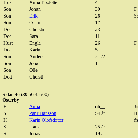
Hust
Anna
Ersdotter
41
Son
Johan
30
F
Son
Erik
26
So
Son
O__n
17
Dot
Cherstin
23
Dot
Sara
11
Hust
Engla
26
F 
Dot
Karin
5
Son
Anders
2 1/2
Son
Johan
1
Son
Olle
Dott
Chersti
Sidan 46 (39.56.35500)
Österby
H
Anna
ob__
J
S
Pähr
Hansson
54 år
H
H
Karin Olofsdotter
__
f
S
Hans
25 år
_
S
Jonas
19 år