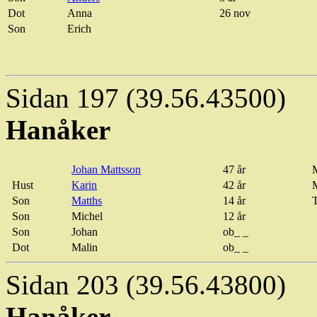
Dot
Anna
26 nov
Son
Erich
Sidan 197 (39.56.43500)
Hanåker
Johan Mattsson
47 år
M
Hust
Karin
42 år
Son
Matths
14 år
Son
Michel
12 år
Son
Johan
ob_ _
Dot
Malin
ob_ _
Sidan 203 (39.56.43800)
Hanåker