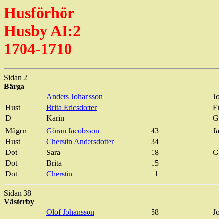
Husförhör
Husby AI:2
1704-1710
Sidan 2
Bärga
Anders Johansson
J
Hust
Brita Ericsdotter
E
D
Karin
Gi
Mågen
Göran Jacobsson
43
J
Hust
Cherstin
Andersdotter
34
Dot
Sara
18
Gi
Dot
Brita
15
Dot
Cherstin
11
Sidan 38
Västerby
Olof Johansson
58
J