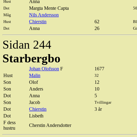
Anna
Hust
Margta
Mente
Capta
Dot
50
Nils Andersson
Måg
Chierstin
62
Hust
Bl
Anna
26
Dot
Gi
Sidan 244
Starbergbo
Johan Olofsson
F
1677
Hust
Malin
32
Son
Olof
12
Son
Anders
10
Dot
Anna
5
Son
Jacob
Tvillingar
Dot
Chierstin
3 år
Dot
Lisbeth
F dess
Cherstin
Andersdotter
hustru