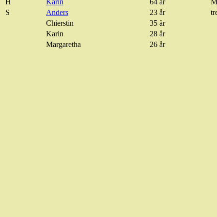
H
Karin
64 år
M
S
Anders
23 år
t
Chierstin
35 år
Karin
28 år
Margaretha
26 år