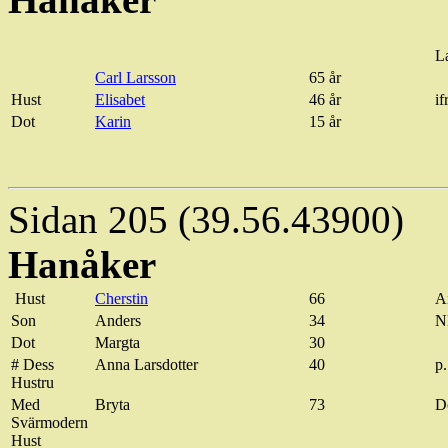
L
Carl Larsson
65 år
Hust
Elisabet
46 år
if
Dot
Karin
15 år
Sidan 205 (39.56.43900)
Hanåker
Hust
Cherstin
66
A
Son
Anders
34
N
Dot
Margta
30
# Dess
Anna Larsdotter
40
p
Hustru
Med
Bryta
73
D
Svärmodern
Hust