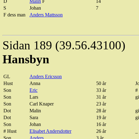
D
Malin
F
14
S
Johan
7
F dess man
Anders Mattsson
Sidan 189 (39.56.43100)
Hansbyn
GL
Anders Ericsson
Hust
Anna
50 år
J
Son
Eric
33 år
#
Son
Lars
31 år
gi
Son
Carl Knaper
23 år
Dot
Malin
28 år
gi
Dot
Sara
19 år
gi
Son
Johan
16 år
#
Hust
Elisabet Andersdotter
26 år
_
Son
Anders
3 år