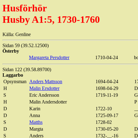
Husförhör
Husby A1:5, 1730-1760
Källa:
Genline
Sidan 59 (39.52.12500)
Österby
Margareta
Persdotter
1710-04-24
b
Sidan 122 (39.58.89700)
Laggarbo
Opsynsman
Anders Mattsson
1694-04-24
1
H
Malin
Ersdotter
1698-04-29
D
S
Eric
Andersson
1719-11-19
G
H
Malin Andersdotter
P
D
Karin
1722-10
_
D
Anna
1725-09-17
G
S
Matths
1728-02
D
Margta
1730-05-20
D
S
Anders
1732-__-16
D