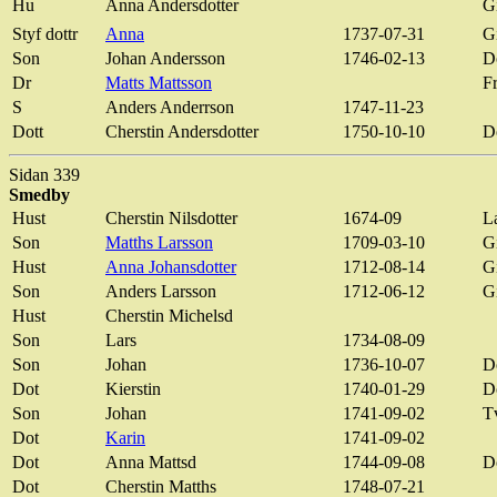
Hu
Anna Andersdotter
G
Styf
dottr
Anna
1737-07-31
Gi
Son
Johan Andersson
1746-02-13
D
Dr
Matts Mattsson
F
S
Anders
Anderrson
1747-11-23
Dott
Cherstin
Andersdotter
1750-10-10
D
Sidan 339
Smedby
Hust
Cherstin
Nilsdotter
1674-09
L
Son
Matths
Larsson
1709-03-10
G
Hust
Anna
Johansdotter
1712-08-14
G
Son
Anders Larsson
1712-06-12
Gi
Hust
Cherstin
Michelsd
Son
Lars
1734-08-09
Son
Johan
1736-10-07
D
Dot
Kierstin
1740-01-29
D
Son
Johan
1741-09-02
Tv
Dot
Karin
1741-09-02
Dot
Anna
Mattsd
1744-09-08
D
Dot
Cherstin
Matths
1748-07-21