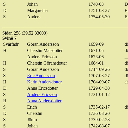
S
Johan
1740-03
D
D
Margaretha
1751-03-27
E
S
Anders
1754-05-30
E
Sidan 258 (39.52.33000)
Svinö 7
Svärfadr
Göran Andersson
1659-09
d
H
Cherstin
Matsdotter
1671-05
d
Anders Ericsson
1673-06
_
H
Cherstin
Göransdotter
1684-01
d
S
Göran Andersson
1714-09-26
d
S
Eric
Andersson
1707-03-27
d
H
Karin Andersdotter
1704-09-07
a
D
Anna
Ericsdotter
1729-04-30
S
Anders Ericsson
1731-01-12
H
Anna Andersdotter
S
Erich
1735-02-17
d
D
Cherstin
1736-08-20
S
Jöran
1739-02-28
S
Johan
1742-08-07