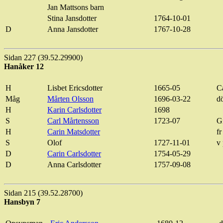
Jan Mattsons barn
Stina
Jansdotter
1764-10-01
D
Anna
Jansdotter
1767-10-28
Sidan 227 (39.52.29900)
Hanåker 12
H
Lisbet
Ericsdotter
1665-05
C
Måg
Mårten Olsson
1696-03-22
d
H
Karin
Carlsdotter
1698
S
Carl Mårtensson
1723-07
G
H
Carin Matsdotter
fr
S
Olof
1727-11-01
v
D
Carin
Carlsdotter
1754-05-29
D
Anna
Carlsdotter
1757-09-08
Sidan 215 (39.52.28700)
Hansbyn
7