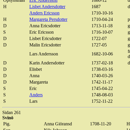
Opsynsman
Eric Andersson
1680-12
d
H
Lisbet Andersdotter
1687
d
Anders Ericsson
1710-10-16
H
Margareta
Persdotter
1710-04-24
p
D
Anna
Ericsdotter
1713-11-18
g
S
Eric Ericsson
1716-10-07
g
D
Lisbet
Ericsdotter
1722-07
g
D
Malin
Ericsdotter
1727-05
g
f
Lars Andersson
1682-10-06
d
D
Karin Andersdotter
1737-02-18
d
D
Elisbet
1738-03-16
D
Anna
1740-03-26
D
Margareta
1742-11-17
S
Eric
1745-04-22
S
Anders
1748-08-03
S
Lars
1752-11-22
Sidan 261
Svinö
Pig
.
Anna
Giöransd
1708-11-20
H