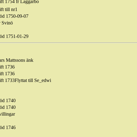
ift 1754
fr
Laggarbo
ft till nr1
öd 1750-09-07
r
Svinö
öd 1751-01-29
ars Mattssons
änk
ift 1736
ift 1736
ft 1733Flyttat till
Se_edwi
öd 1740
öd 1740
illingar
öd 1746