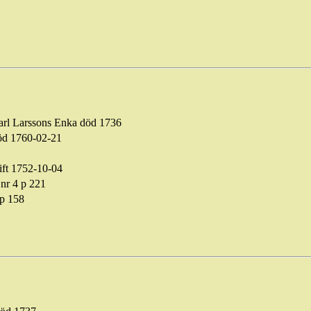
arl Larssons
Enka
död 1736
öd 1760-02-21
ift 1752-10-04
nr 4 p 221
 p 158