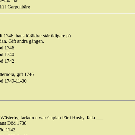
Svinö
49
ift i Garpenbärg
ft 1746, hans föräldrar står tidigare på
dan. Gift andra gången.
öd
1746
öd
1740
öd
1742
tternora
, gift 1746
öd 1749-11-30
Wästerby
,
farfadren
war
Caplan
Pär i Husby, fatta ___
ans Död 1738
öd 1742