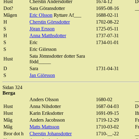
Hust
Cherstin
Andersdotter
1674-12
D
Dot
?
Sara
Göransdotter
1695-08-16
_
Mågen
Eric Olsson
Ryttare Af___
1688-02-11
H
Cherstin
Görssdotter
1702-08-22
S
Jöran
Ersson
1725-05-11
H
Anna
Matthsdotter
1737-07-31
S
Eric
1734-01-01
S
Eric
Giörsson
Sata
Jömnsdotter
dotter Sara
Hust
född_____
D
Sara
1731-04-31
S
Jan
Giörsson
Sidan 324
Berga
Anders Olsson
1680-02
_
Hust
Anna Nilsdotter
1687-04-03
D
Hust
Karin
Eriksdotter
1691-09-15
I
Måg
Anders Jacobsson
1719-12-29
F
Måg
Matts Mattsson
1710-03-02
F
Bror
dot
h
Cherstin
Johansdotter
1710-__-22
_