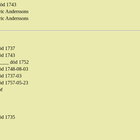
öd 1743
ric
Anderssons
ric
Anderssons
öd 1737
öd 1743
____ död 1752
öd 1748-08-03
öd
1737-03
öd 1757-05-23
bf
öd
1735