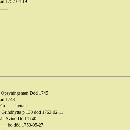
öd 1752-04-19
____
_
Opsyningsman
Död 1745
öd 1743
från ____hyttan
r
Grindhytta p 130 död 1763-02-11
rån Svinö Död 1740
____bo död 1753-05-27