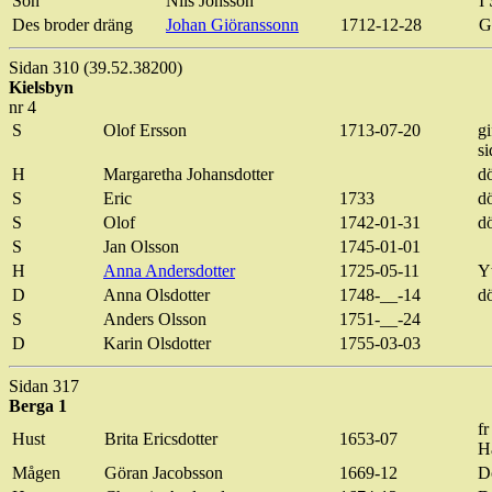
Son
Nils
Johsson
I
Des broder dräng
Johan
Giöranssonn
1712-12-28
G
Sidan 310 (39.52.38200)
Kielsbyn
nr 4
S
Olof
Ersson
1713-07-20
gi
si
H
Margaretha
Johansdotter
d
S
Eric
1733
d
S
Olof
1742-01-31
d
S
Jan Olsson
1745-01-01
H
Anna Andersdotter
1725-05-11
Y
D
Anna
Olsdotter
1748-__-14
d
S
Anders Olsson
1751-__-24
D
Karin
Olsdotter
1755-03-03
Sidan 317
Berga 1
fr
Hust
Brita
Ericsdotter
1653-07
H
Mågen
Göran Jacobsson
1669-12
D