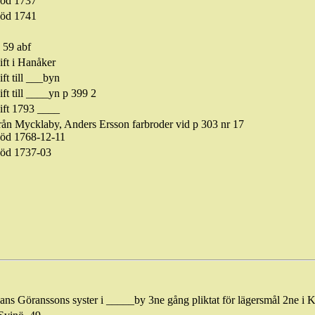
öd 1737
öd 1741
 59
abf
ift i Hanåker
ift till ___byn
ift till ____
yn
p 399 2
ift 1793 ____
rån
Mycklaby
, Anders Ersson farbroder vid p 303 nr 17
öd 1768-12-11
öd 1737-03
ans Göranssons syster i _____by 3ne gång pliktat för lägersmål 2ne i 