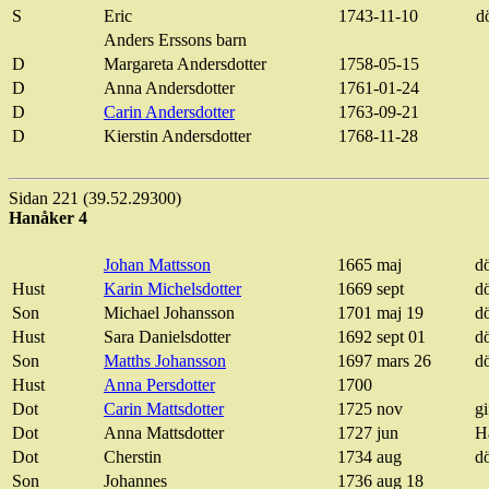
S
Eric
1743-11-10
d
Anders Erssons barn
D
Margareta Andersdotter
1758-05-15
D
Anna Andersdotter
1761-01-24
D
Carin Andersdotter
1763-09-21
D
Kierstin
Andersdotter
1768-11-28
Sidan 221 (39.52.29300)
Hanåker 4
Johan Mattsson
1665 maj
d
Hust
Karin
Michelsdotter
1669
sept
d
Son
Michael Johansson
1701 maj 19
d
Hust
Sara
Danielsdotter
1692
sept
01
d
Son
Matths
Johansson
1697 mars 26
d
Hust
Anna
Persdotter
1700
Dot
Carin
Mattsdotter
1725 nov
gi
Dot
Anna
Mattsdotter
1727 jun
H
Dot
Cherstin
1734
aug
d
Son
Johannes
1736 aug 18