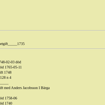
ortgift_____1735
748-02-03 död
öd
1765-05-11
ift 1748
 128 n 4
_____
ift med Anders Jacobsson I Bärga
öd 1758-06
öd 1740