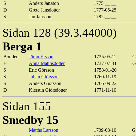
S
Anders
Jansson
1775-__-__
D
Greta
Jansdotter
1777-05-25
S
Jan
Jansson
1782-__-__
Sidan 128 (39.3.44000)
Berga 1
Bonden
Jöran Ersson
1725-05-11
G
H
Anna
Matthsdotter
1737-07-31
G
S
Eric
Görsson
1758-01-20
S
Johan
Giörsson
1760-11-19
S
Anders
Giörsson
1766-09-22
D
Kierstin
Giörsdotter
1771-11-10
Sidan 155
Smedby
15
Matths
Larsson
1709-03-10
G