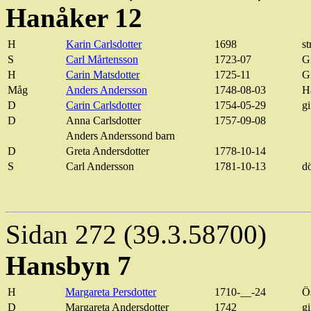
Hanåker 12
H
Karin
Carlsdotter
1698
s
S
Carl Mårtensson
1723-07
G
H
Carin Matsdotter
1725-11
G
Måg
Anders Andersson
1748-08-03
H
D
Carin
Carlsdotter
1754-05-29
gi
D
Anna
Carlsdotter
1757-09-08
Anders Anderssond barn
D
Greta Andersdotter
1778-10-14
S
Carl Andersson
1781-10-13
d
Sidan 272 (39.3.58700)
Hansbyn
7
H
Margareta
Persdotter
1710-__-24
Ö
D
Margareta Andersdotter
1742
g