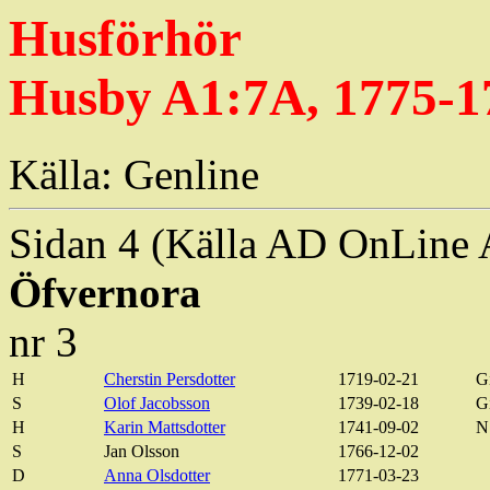
Husförhör
Husby A1:7A, 1775-1
Källa:
Genline
Sidan
4 (
Källa
AD
OnLine
A
Öfvernora
nr 3
H
Cherstin
Persdotter
1719-02-21
G
S
Olof Jacobsson
1739-02-18
G
H
Karin
Mattsdotter
1741-09-02
N
S
Jan Olsson
1766-12-02
D
Anna
Olsdotter
1771-03-23