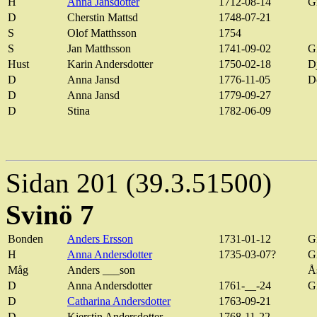
H
Anna
Jansdotter
1712-08-14
G
D
Cherstin
Mattsd
1748-07-21
S
Olof
Matthsson
1754
S
Jan
Matthsson
1741-09-02
G
Hust
Karin Andersdotter
1750-02-18
D
D
Anna
Jansd
1776-11-05
D
D
Anna
Jansd
1779-09-27
D
Stina
1782-06-09
Sidan 201 (39.3.51500)
Svinö 7
Bonden
Anders Ersson
1731-01-12
G
H
Anna Andersdotter
1735-03-07?
G
Måg
Anders ___son
Å
D
Anna Andersdotter
1761-__-24
G
D
Catharina Andersdotter
1763-09-21
D
Kierstin
Andersdotter
1768-11-22