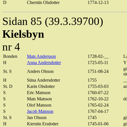
D
Cherstin
Olsdotter
1774-12-13
Sidan 85 (39.3.39700)
Kielsbyn
nr 4
Bonden
Mats Andersson
1728-02-__
L
H
Anna Andersdotter
1725-05-11
Y
gi
St. S
Anders Olsson
1751-08-24
si
H
Stina Andersdotter
1755
_
St. D
Karin
Olsdotter
1755-03-03
a
S
Eric
Matsson
1760-07-22
S
Mats
Matsson
1762-10-22
d
S
Olof
Matsson
1765-02-24
S
Jacob
Matsson
1767-04-17
St. S
Jan Olsson
1745
gi
H
Kierstin
Ersdotter
1745-01-06
gi