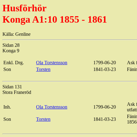
Husförhör
Konga A1:10 1855 - 1861
Källa: Genline
Sidan 28
Konga 9
Enkl. Drg.
Ola Torstensson
1799-06-20
Ask f
Son
Torsten
1841-03-23
Fänin
Sidan 131
Stora Franeröd
Ask f
Inh.
Ola Torstensson
1799-06-20
utfatt
Fänin
Son
Torsten
1841-03-23
1856