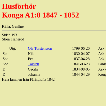
Husförhör
Konga A1:8 1847 - 1852
Källa: Genline
Sidan 193
Stora Traneröd
___ Utg.
Ola Torstensson
1799-06-20
Ask
Son
Nils
1830-04-07
Ask
Son
Per
1837-04-28
Ask
Son
Torsten
1841-03-23
Fänin
D
Cecilia
1834-08-05
Ask 
D
Johanna
1844-04-29
Kong
Hela familjen från Färingtofta 1842.