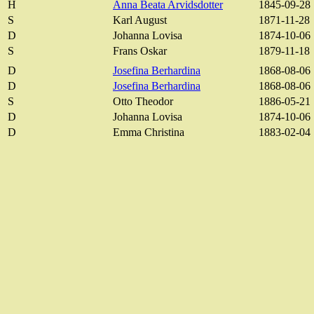
H
Anna Beata
Arvidsdotter
1845-09-28
S
Karl August
1871-11-28
D
Johanna Lovisa
1874-10-06
S
Frans Oskar
1879-11-18
D
Josefina
Berhardina
1868-08-06
D
Josefina
Berhardina
1868-08-06
S
Otto Theodor
1886-05-21
D
Johanna Lovisa
1874-10-06
D
Emma Christina
1883-02-04