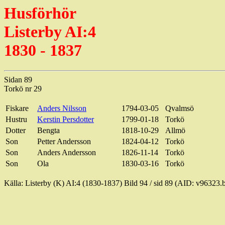
Husförhör
Listerby AI:4
1830 - 1837
Sidan 89
Torkö
nr 29
Fiskare
Anders Nilsson
1794-03-05
Qvalmsö
Hustru
Kerstin
Persdotter
1799-01-18
Torkö
Dotter
Bengta
1818-10-29
Allmö
Son
Petter
Andersson
1824-04-12
Torkö
Son
Anders Andersson
1826-11-14
Torkö
Son
Ola
1830-03-16
Torkö
Källa: Listerby (K) AI:4 (1830-1837) Bild
94 / sid
89 (AID: v96323.