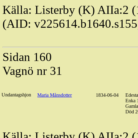
Källa: Listerby (K) AIIa:2
(AID: v225614.b1640.s15
Sidan 160
Vagnö nr 31
Undantagshjon
Maria Månsdotter
1834-06-04
Edest
Enka 
Gamla
Död 2
Källa: Listerby (K) AIIa:2