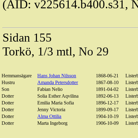
(AID: v225614.b400.s31,
Sidan 155
Torkö
, 1/3
mtl
,
No 29
Hemmansägare
Hans Johan Nilsson
1868-06-21
Lister
Hustru
Amanda Petersdotter
1867-08-10
Lister
Son
Fabian
Nelio
1891-04-02
Lister
Dotter
Solia
Esther
Aqvilina
1892-06-13
Lister
Dotter
Emilia Maria Sofia
1896-12-17
Lister
Dotter
Jenny Victoria
1899-09-17
Lister
Dotter
Alma Ottilia
1904-10-19
Lister
Dotter
Marta Ingeborg
1906-10-09
Lister