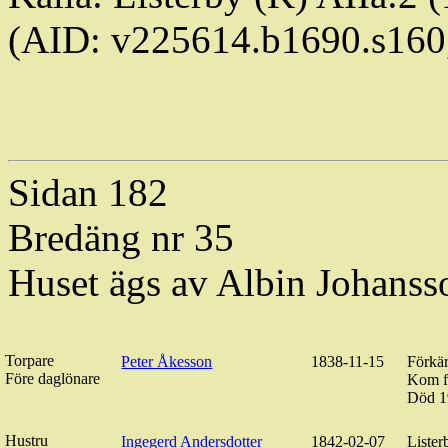
(AID: v225614.b1690.s16
Sidan 182
Bredäng nr 35
Huset ägs av Albin Johanss
Torpare
Peter Åkesson
1838-11-15
Förkär
Före daglönare
Kom f
Död 1
Hustru
Ingegerd Andersdotter
1842-02-07
Lister