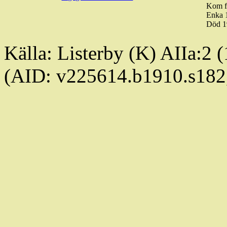
Kom f
Enka 
Död 1
Källa: Listerby (K) AIIa:2
(AID: v225614.b1910.s18