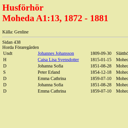
Husförhör
Moheda A1:13, 1872 - 1881
Källa: Genline
Sidan 438
Horda Föraregården
Undt
Johannes Johansson
1809-09-30
Slätth
H
Caisa Lisa Svensdotter
1815-01-15
Mohe
D
Johanna Sofia
1851-08-28
Moheda
S
Peter Erland
1854-12-18
Moheda
D
Emma Cathrina
1859-07-10
Mohed
D
Johanna Sofia
1851-08-28
Moheda
D
Emma Cathrina
1859-07-10
Moheda