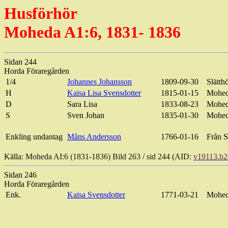
Husförhör
Moheda A1:6, 1831- 1836
Sidan 244
Horda
Föraregården
1/4
Johannes Johansson
1809-09-30
Slätth
H
Kaisa
Lisa
Svensdotter
1815-01-15
Mohe
D
Sara Lisa
1833-08-23
Mohe
S
Sven Johan
1835-01-30
Mohe
Enkling undantag
Måns Andersson
1766-01-16
Från
S
Källa:
Moheda AI:6 (1831-1836) Bild
263 / sid
244 (AID:
v19113.b2
Sidan 246
Horda
Föraregården
Enk
.
Kaisa
Svensdotter
1771-03-21
Mohed