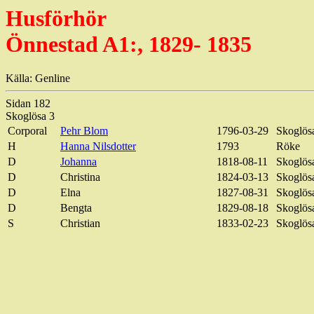
Husförhör
Önnestad A1:, 1829- 1835
Källa: Genline
Sidan 182
Skoglösa 3
Corporal
Pehr Blom
1796-03-29
Skoglösa
H
Hanna Nilsdotter
1793
Röke
D
Johanna
1818-08-11
Skoglösa
D
Christina
1824-03-13
Skoglös
D
Elna
1827-08-31
Skoglös
D
Bengta
1829-08-18
Skoglös
S
Christian
1833-02-23
Skoglös