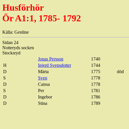
Husförhör
Ör A1:1, 1785- 1792
Källa: Genline
Sidan 24
Notteryds socken
Stocksryd
Jonas Persson
1740
H
Injerd Svensdotter
1744
D
Märta
1775
död
S
Sven
1778
D
Caissa
1778
S
Per
1781
D
Ingebor
1786
D
Stina
1789