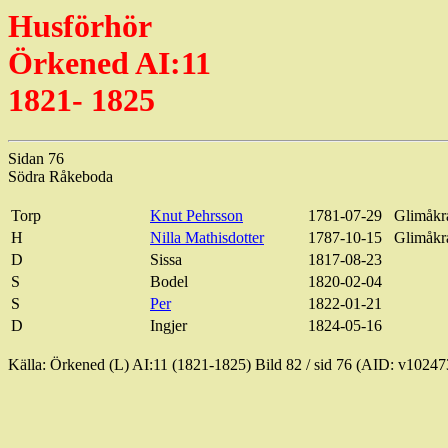
Husförhör
Örkened
AI:11
1821- 1825
Sidan 76
Södra
Råkeboda
Torp
Knut Pehrsson
1781-07-29
Glimåkr
H
Nilla
Mathisdotter
1787-10-15
Glimåkr
D
Sissa
1817-08-23
S
Bodel
1820-02-04
S
Per
1822-01-21
D
Ingjer
1824-05-16
Källa:
Örkened
(L) AI:11 (1821-1825) Bild
82 / sid
76 (AID: v10247