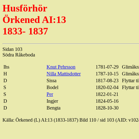
Husförhör
Örkened
AI:13
1833- 1837
Sidan 103
Södra
Råkeboda
Ihs
Knut Pehrsson
1781-07-29
Glimåkr
H
Nilla
Mattisdotter
1787-10-15
Glimåkr
D
Sissa
1817-08-23
Flyttar
ti
S
Bodel
1820-02-04
Flyttar
ti
S
Per
1822-01-21
D
Ingjer
1824-05-16
D
Bengta
1828-10-30
Källa
:
Örkened
(L) AI
:13
(1833-1837)
Bild
110 /
sid
103 (AID: v102