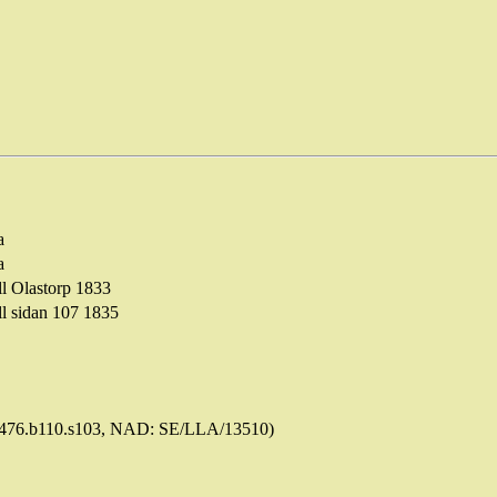
a
a
ll
Olastorp
1833
ll
sidan
107 1835
476.b110.s103, NAD: SE/LLA/13510)