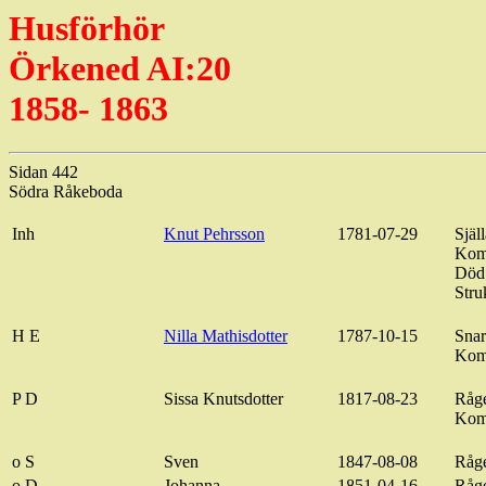
Husförhör
Örkened AI:20
1858- 1863
Sidan 442
Södra
Råkeboda
Inh
Knut Pehrsson
1781-07-29
Själ
Kom
Död
Stru
H E
Nilla
Mathisdotter
1787-10-15
Snar
Kom
P D
Sissa Knutsdotter
1817-08-23
Råg
Kom 
o S
Sven
1847-08-08
Råg
o D
Johanna
1851-04-16
Råg