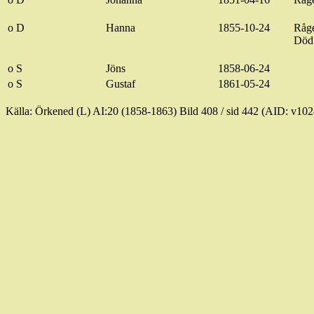
o D
Hanna
1855-10-24
Råg
Död
o S
Jöns
1858-06-24
o S
Gustaf
1861-05-24
Källa
: Örkened (L) AI
:20
(1858-1863)
Bild
408 /
sid
442 (AID: v102