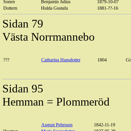
Sonen
Benjamin Julius
1879-10-07
Dottern
Hulda Gustafa
1881-??-16
Sidan 79
Västa Norrmannebo
???
Catharina Hansdotter
1804
Gi
Sidan 95
Hemman = Plommeröd
August Pehrsson
1842-11-19