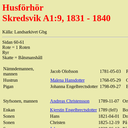
Husförhör
Skredsvik A1:9, 1831 - 1840
Källa: Landsarkivet Gbg
Sidan 60-61
Rote = 1 Roten
Ryr
Skatte = Båtsmanshåll
Nämndemannen,
Jacob Olofsson
1781-05-03
P
mannen
Hustrun
Malena Hansdotter
1768-05-29
Pigan
Johanna Engelbrectsdotter
1798-09-27
Styfsonen, mannen
Andreas Christensson
1789-11-07
Or
Enkan
Kjerstin Engelbrectsdotter
1789 (fel!)
Bo
Sonen
Hans
1821-04-01
Dr
Sonen
Christen
1825-12-19
På 