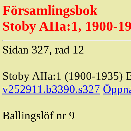
Församlingsbok
Stoby
AIIa:1, 1900-1
Sidan 327, rad 12
Stoby
AIIa:1 (1900-1935) 
v252911.b3390.s327
Öppn
Ballingslöf
nr 9