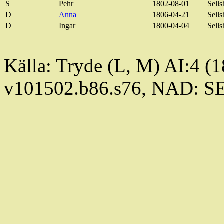
S
Pehr
1802-08-01
Sell
D
Anna
1806-04-21
Sell
D
Ingar
1800-04-04
Sell
Källa: Tryde (L, M) AI:4 (
v101502.b86.s76, NAD: S