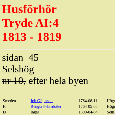
Husförhör
Tryde AI:4
1813 - 1819
sidan
45
Selshög
nr 10,
efter hela
byen
Smeden
Joh
Giljusson
1764-08-11
Höge
H
Bengta Pehrsdotter
1764-05-05
Höge
D
Ingar
1800-04-04
Sell