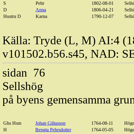
S
Pehr
1802-08-01
Sell
D
Anna
1806-04-21
Sell
Hustru D
Karna
1790-12-07
Sell
Källa: Tryde (L, M) AI:4 (
v101502.b56.s45, NAD: S
sidan
76
Sellshög
på
byens
gemensamma gru
Ghs
Hsm
Johan Giliusson
1764-08-11
Höge
H
Bengta Pehrsdotter
1764-05-05
Höge