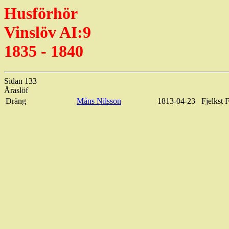
Husförhör
Vinslöv AI:9
1835 - 1840
Sidan 133
Åraslöf
Dräng
Måns Nilsson
1813-04-23
Fjelkst
F