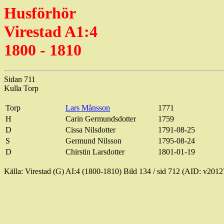
Husförhör
Virestad
A1:4
1800 - 1810
Sidan 711
Kulla Torp
Torp
Lars Månsson
1771
H
Carin
Germundsdotter
1759
D
Cissa
Nilsdotter
1791-08-25
S
Germund
Nilsson
1795-08-24
D
Chirstin
Larsdotter
1801-01-19
Källa:
Virestad
(G) AI:4 (1800-1810) Bild
134 / sid
712 (AID: v2012