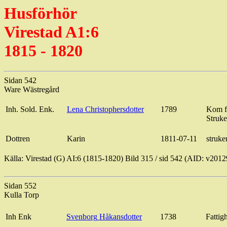
Husförhör
Virestad
A1:6
1815 - 1820
Sidan 542
Ware
Wästregård
Inh
. Sold.
Enk
.
Lena Christophersdotter
1789
Kom f
Struk
Dottren
Karin
1811-07-11
struke
Källa:
Virestad
(G) AI:6 (1815-1820) Bild
315 / sid
542 (AID: v2012
Sidan 552
Kulla Torp
Inh
Enk
Svenborg
Håkansdotter
1738
Fattig