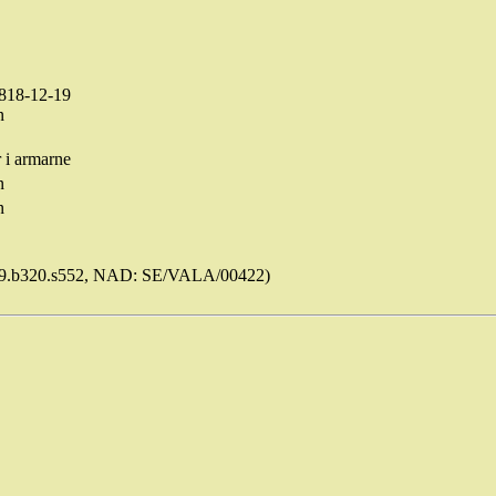
818-12-19
n
 i
armarne
n
n
9.b320.s552, NAD: SE/VALA/00422)