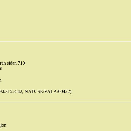
rån sidan 710
en
n
9.b315.s542, NAD: SE/VALA/00422)
hjon