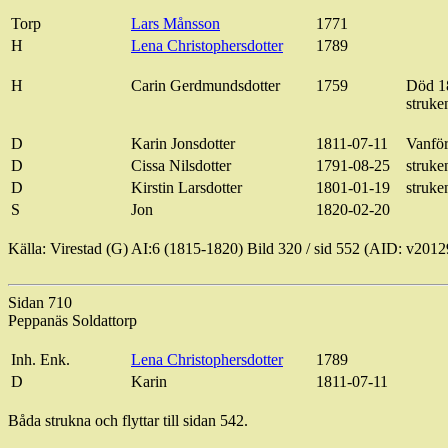
Torp
Lars Månsson
1771
H
Lena
Christophersdotter
1789
H
Carin
Gerdmundsdotter
1759
Död 1
struke
D
Karin Jonsdotter
1811-07-11
Vanför
D
Cissa
Nilsdotter
1791-08-25
struke
D
Kirstin
Larsdotter
1801-01-19
struke
S
Jon
1820-02-20
Källa:
Virestad
(G) AI:6 (1815-1820) Bild
320 / sid
552 (AID: v2012
Sidan 710
Peppanäs Soldattorp
Inh
.
Enk
.
Lena Christophersdotter
1789
D
Karin
1811-07-11
Båda strukna och flyttar till sidan 542.