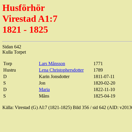
Husförhör
Virestad
A1:7
1821 - 1825
Sidan 642
Kulla Torpet
Torp
Lars Månsson
1771
Hustru
Lena
Christophersdotter
1789
D
Karin Jonsdotter
1811-07-11
S
Jon
1820-02-20
D
Maria
1822-11-10
S
Måns
1825-04-19
Källa:
Virestad
(G) AI:7 (1821-1825) Bild
356 / sid
642 (AID: v2013